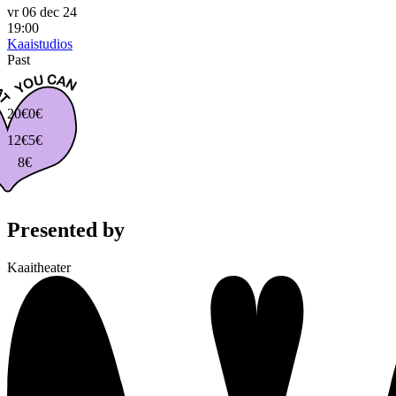
vr 06 dec 24
19:00
Kaaistudios
Past
20€
0€
12€
5€
8€
Presented by
Kaaitheater