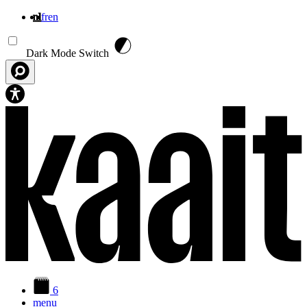
nl
fr
en
Overslaan en naar de inhoud gaan
Dark Mode Switch
6
menu