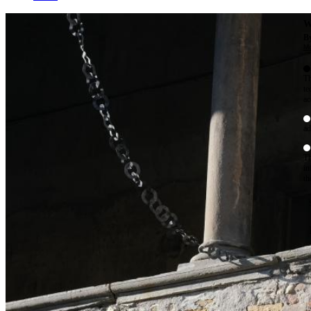
W
By
Mo
Th
te
ac
ad
Th
in
th