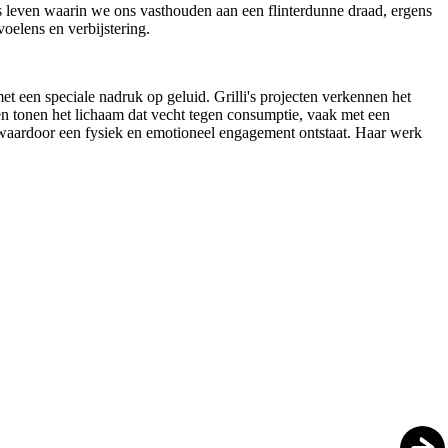
ns leven waarin we ons vasthouden aan een flinterdunne draad, ergens
oelens en verbijstering.
 met een speciale nadruk op geluid. Grilli's projecten verkennen het
ken tonen het lichaam dat vecht tegen consumptie, vaak met een
, waardoor een fysiek en emotioneel engagement ontstaat. Haar werk