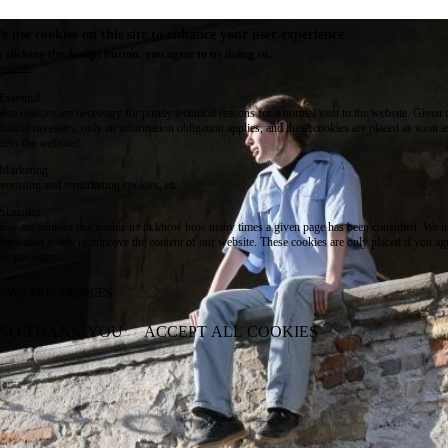
e use cookies on this site to enhance your user experience
 clicking the Accept button, you agree to us doing so.
re info
Essential
ese cookies are necessary for purely technical reasons for a normal visit to the website. Given 
chnical necessity, only an information obligation applies, and these cookies are placed as soon 
cess the website.
Marketing
vertising and remarketing cookies, etc.
Statistics
ese are cookies that enable us to know how many times a given page has been consulted. We us
formation solely to improve the content of our website. These cookies are only placed if you ag
eir placement.
SAVE PREFERENCES
NO THANK YOU
ACCEPT ALL COOKIES
WITHDRAW CONSENT