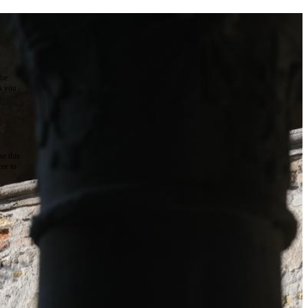
the
as you
e this
ree to