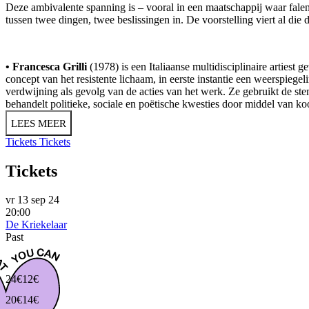
Deze ambivalente spanning is – vooral in een maatschappij waar falen
tussen twee dingen, twee beslissingen in. De voorstelling viert al d
• Francesca Grilli
(1978) is een Italiaanse multidisciplinaire artiest 
concept van het resistente lichaam, in eerste instantie een weerspieg
verdwijning als gevolg van de acties van het werk. Ze gebruikt de s
behandelt politieke, sociale en poëtische kwesties door middel van 
LEES MEER
Tickets
Tickets
Tickets
vr 13 sep 24
20:00
De Kriekelaar
Past
24€
12€
20€
14€