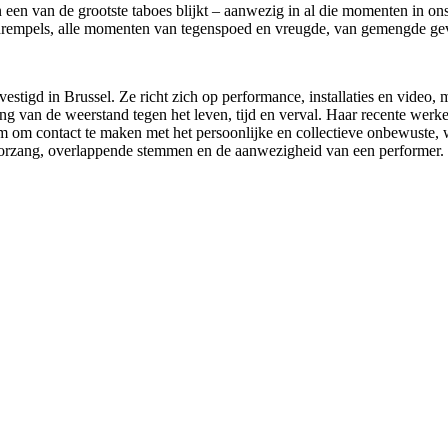
 een van de grootste taboes blijkt – aanwezig in al die momenten in o
ie drempels, alle momenten van tegenspoed en vreugde, van gemengde gev
gevestigd in Brussel. Ze richt zich op performance, installaties en video,
eling van de weerstand tegen het leven, tijd en verval. Haar recente wer
tem om contact te maken met het persoonlijke en collectieve onbewuste
koorzang, overlappende stemmen en de aanwezigheid van een performer.