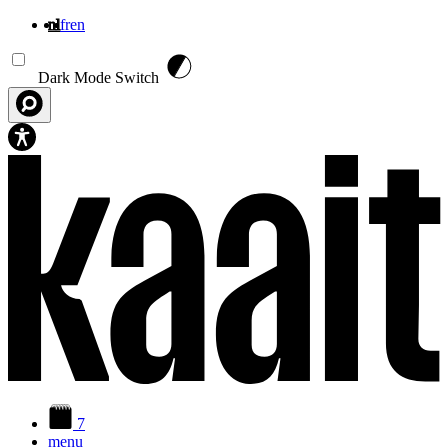
nl
fr
en
Overslaan en naar de inhoud gaan
Dark Mode Switch
7
menu