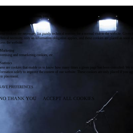
e use cookies on this site to enhance your user experience
 clicking the Accept button, you agree to us doing so.
re info
Essential
ese cookies are necessary for purely technical reasons for a normal visit to the website. Given 
chnical necessity, only an information obligation applies, and these cookies are placed as soon 
cess the website.
Marketing
vertising and remarketing cookies, etc.
Statistics
ese are cookies that enable us to know how many times a given page has been consulted. We us
formation solely to improve the content of our website. These cookies are only placed if you ag
eir placement.
SAVE PREFERENCES
NO THANK YOU
ACCEPT ALL COOKIES
WITHDRAW CONSENT