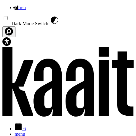
nl
fr
en
Overslaan en naar de inhoud gaan
Dark Mode Switch
6
menu