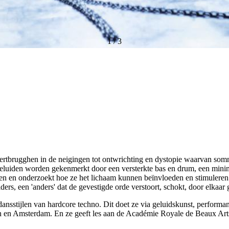
1
/
3
eertbrugghen in de neigingen tot ontwrichting en dystopie waarvan som
 geluiden worden gekenmerkt door een versterkte bas en drum, een min
ngen en onderzoekt hoe ze het lichaam kunnen beïnvloeden en stimuleren
elders, een 'anders' dat de gevestigde orde verstoort, schokt, door elkaar
dansstijlen van hardcore techno. Dit doet ze via geluidskunst, performa
in en Amsterdam. En ze geeft les aan de Académie Royale de Beaux Art