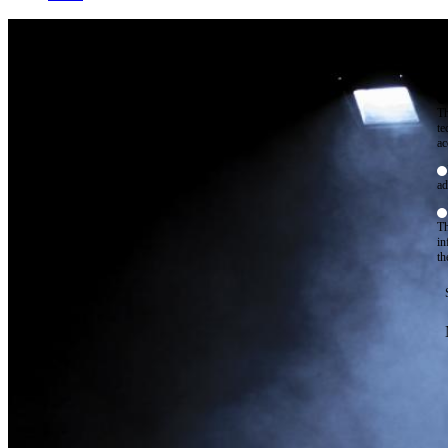
W
By
Mo
Th
te
ac
ad
Th
in
th