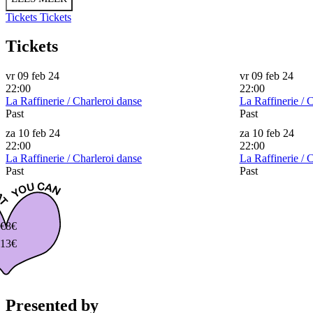
Tickets
Tickets
Tickets
vr 09 feb 24
vr 09 feb 24
22:00
22:00
La Raffinerie / Charleroi danse
La Raffinerie / 
Past
Past
za 10 feb 24
za 10 feb 24
22:00
22:00
La Raffinerie / Charleroi danse
La Raffinerie / 
Past
Past
€
8€
13€
Presented by