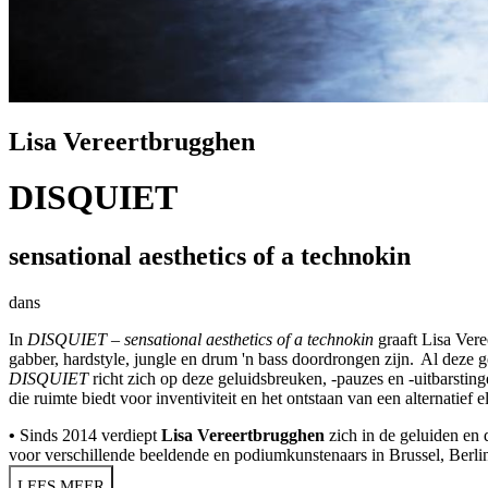
Lisa Vereertbrugghen
DISQUIET
sensational aesthetics of a technokin
dans
In
DISQUIET
–
sensational aesthetics of a technokin
graaft Lisa Ver
gabber, hardstyle, jungle en drum 'n bass doordrongen zijn. Al deze
DISQUIET
richt zich op deze geluidsbreuken, -pauzes en -uitbarsti
die ruimte biedt voor inventiviteit en het ontstaan van een alternatief 
•
Sinds 2014 verdiept
Lisa Vereertbrugghen
zich in de geluiden en 
voor verschillende beeldende en podiumkunstenaars in Brussel, Berl
LEES MEER