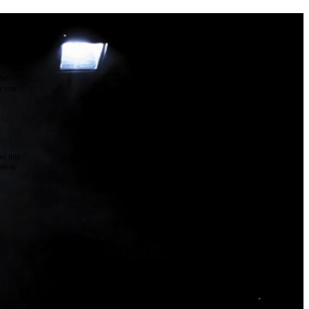
the
as you
e this
ree to