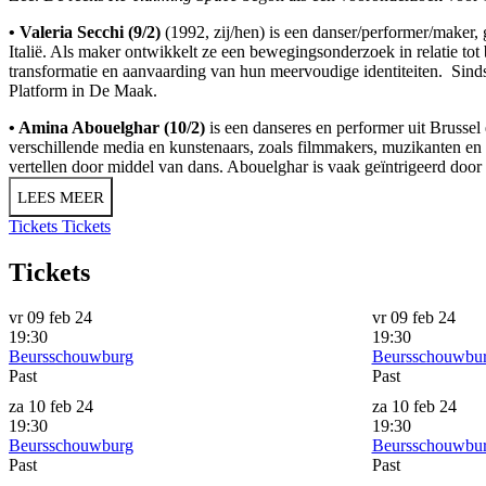
• Valeria Secchi (9/2)
(1992, zij/hen) is een danser/performer/maker,
Italië. Als maker ontwikkelt ze een bewegingsonderzoek in relatie tot
transformatie en aanvaarding van hun meervoudige identiteiten. Sinds
Platform in De Maak.
• Amina Abouelghar (10/2)
is een danseres en performer uit Brusse
verschillende media en kunstenaars, zoals filmmakers, muzikanten en 
vertellen door middel van dans. Abouelghar is vaak geïntrigeerd door
LEES MEER
Tickets
Tickets
Tickets
vr 09 feb 24
vr 09 feb 24
19:30
19:30
Beursschouwburg
Beursschouwbu
Past
Past
za 10 feb 24
za 10 feb 24
19:30
19:30
Beursschouwburg
Beursschouwbu
Past
Past