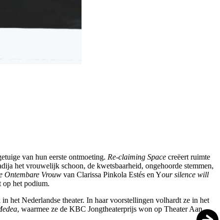
 getuige van hun eerste ontmoeting.
Re-claiming Space
creëert ruimte
hadija het vrouwelijk schoon, de kwetsbaarheid, ongehoorde stemmen,
e Ontembare Vrouw
van Clarissa Pinkola Estés en Y
our silence will
t op het podium.
 het Nederlandse theater. In haar voorstellingen volhardt ze in het
Medea
, waarmee ze de KBC Jongtheaterprijs won op Theater Aan