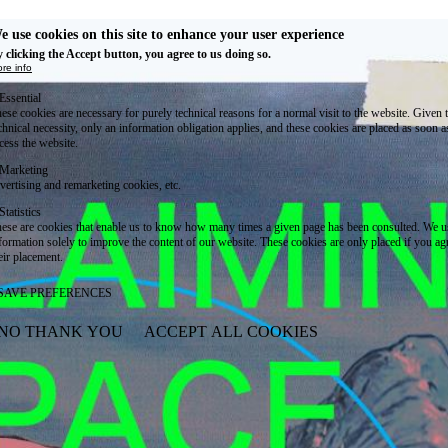
e use cookies on this site to enhance your user experience
 clicking the Accept button, you agree to us doing so.
re info
Essential
ese cookies are necessary for purely technical reasons for a normal visit to the website. Given 
chnical necessity, only an information obligation applies, and these cookies are placed as soon 
cess the website.
Marketing
vertising and remarketing cookies, etc.
Statistics
ese are cookies that enable us to know how many times a given page has been consulted. We us
formation solely to improve the content of our website. These cookies are only placed if you ag
eir placement.
SAVE PREFERENCES
NO THANK YOU
ACCEPT ALL COOKIES
WITHDRAW CONSENT