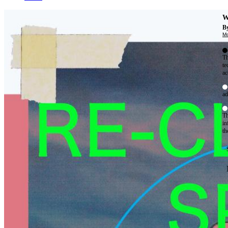
W
By
Mo
Th
te
ac
ad
Th
in
th