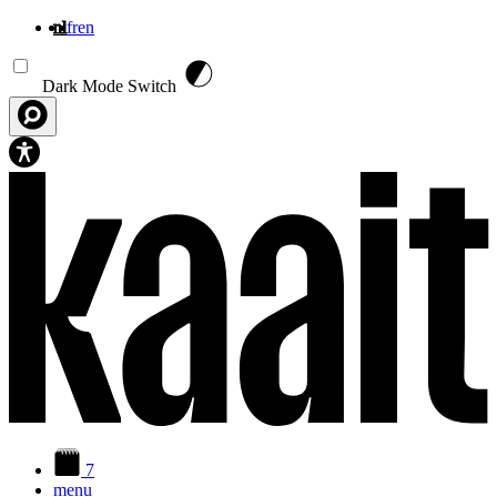
nl
fr
en
Overslaan en naar de inhoud gaan
Dark Mode Switch
7
menu