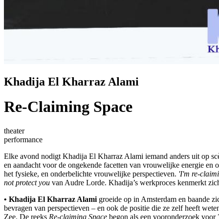
Khadija El Kharraz Alami
Re-Claiming Space
theater
performance
Elke avond nodigt Khadija El
Kharraz Alami iemand anders uit op scèn
en aandacht voor de ongekende facetten van vrouwelijke energie en 
het fysieke, en onderbelichte vrouwelijke perspectieven.
'I'm re-claim
not protect you
van Audre Lorde. Khadija’s werkproces kenmerkt zich 
• Khadija El Kharraz Alami
groeide op in Amsterdam en baande zich
bevragen van perspectieven – en ook de positie die ze zelf heeft weten
Zee. De reeks
Re-claiming Space
begon als een vooronderzoek voor