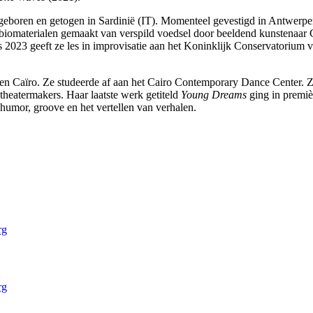
 geboren en getogen in Sardinië (IT). Momenteel gevestigd in Antwerpe
 biomaterialen gemaakt van verspild voedsel door beeldend kunstenaar Gi
 2023 geeft ze les in improvisatie aan het Koninklijk Conservatorium 
l en Caïro. Ze studeerde af aan het Cairo Contemporary Dance Center. 
theatermakers. Haar laatste werk getiteld
Young Dreams
ging in premiè
 humor, groove en het vertellen van verhalen.
rg
rg