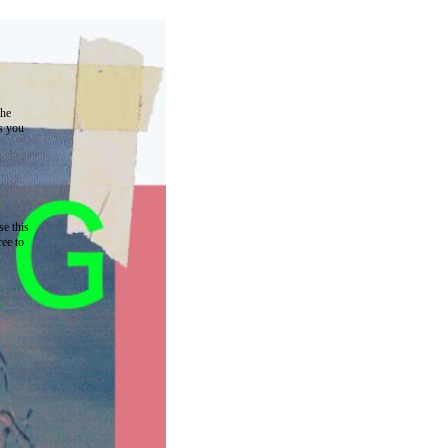
the
as you
e this
ree to