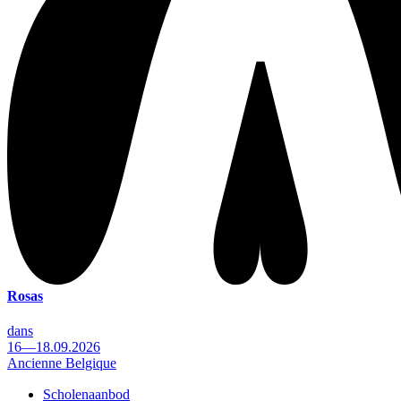
Rosas
dans
16—18.09.2026
Ancienne Belgique
Scholenaanbod