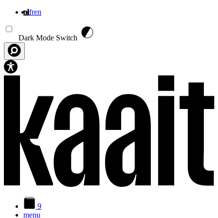
nl
fr
en
Overslaan en naar de inhoud gaan
Dark Mode Switch
9
menu