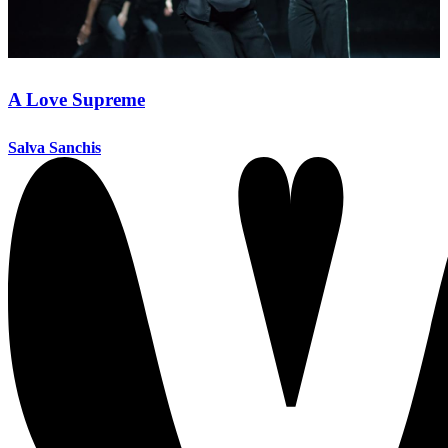
A Love Supreme
Salva Sanchis