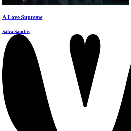
A Love Supreme
Salva Sanchis