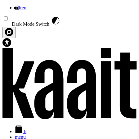
nl
fr
en
Overslaan en naar de inhoud gaan
Dark Mode Switch
6
menu