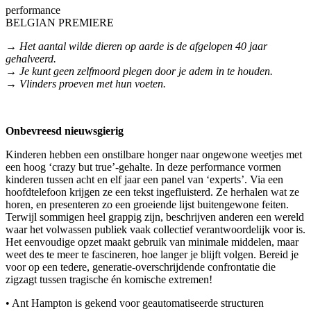
performance
BELGIAN PREMIERE
→ Het aantal wilde dieren op aarde is de afgelopen 40 jaar
gehalveerd.
→ Je kunt geen zelfmoord plegen door je adem in te houden.
→ Vlinders proeven met hun voeten.
Onbevreesd nieuwsgierig
Kinderen hebben een onstilbare honger naar ongewone weetjes met
een hoog ‘crazy but true’-gehalte. In deze performance vormen
kinderen tussen acht en elf jaar een panel van ‘experts’. Via een
hoofdtelefoon krijgen ze een tekst ingefluisterd. Ze herhalen wat ze
horen, en presenteren zo een groeiende lijst buitengewone feiten.
Terwijl sommigen heel grappig zijn, beschrijven anderen een wereld
waar het volwassen publiek vaak collectief verantwoordelijk voor is.
Het eenvoudige opzet maakt gebruik van minimale middelen, maar
weet des te meer te fascineren, hoe langer je blijft volgen. Bereid je
voor op een tedere, generatie-overschrijdende confrontatie die
zigzagt tussen tragische én komische extremen!
• Ant Hampton is gekend voor geautomatiseerde structuren