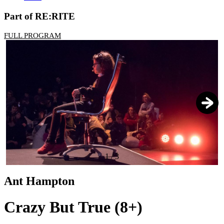
Part of RE:RITE
FULL PROGRAM
1
/
3
Ant Hampton
Crazy But True (8+)