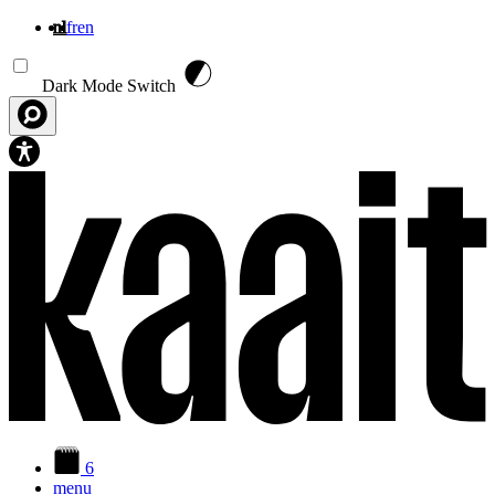
nl
fr
en
Overslaan en naar de inhoud gaan
Dark Mode Switch
6
menu