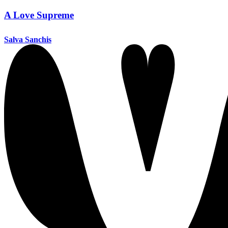
A Love Supreme
Salva Sanchis