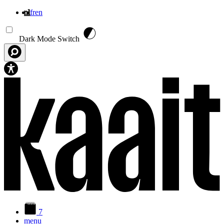
nl
fr
en
Overslaan en naar de inhoud gaan
Dark Mode Switch
7
menu