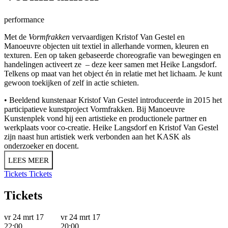
performance
Met de
Vormfrakken
vervaardigen Kristof Van Gestel en
Manoeuvre objecten uit textiel in allerhande vormen, kleuren en
texturen. Een op taken gebaseerde choreografie van bewegingen en
handelingen activeert ze – deze keer samen met Heike Langsdorf.
Telkens op maat van het object én in relatie met het lichaam. Je kunt
gewoon toekijken of zelf in actie schieten.
• Beeldend kunstenaar Kristof Van Gestel introduceerde in 2015 het
participatieve kunstproject Vormfrakken. Bij Manoeuvre
Kunstenplek vond hij een artistieke en productionele partner en
werkplaats voor co-creatie. Heike Langsdorf en Kristof Van Gestel
zijn naast hun artistiek werk verbonden aan het KASK als
onderzoeker en docent.
LEES MEER
Tickets
Tickets
Tickets
vr 24 mrt 17
vr 24 mrt 17
22:00
20:00