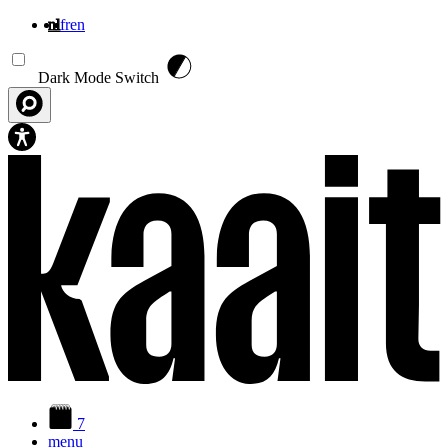
nl
fr
en
Overslaan en naar de inhoud gaan
Dark Mode Switch
7
menu