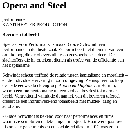
Opera and Steel
performance
KAAITHEATER PRODUCTION
Bevroren tot beeld
Speciaal voor Performatik17 maakt Grace Schwindt een
performance in de theaterzaal. Ze portretteert het dilemma van een
ornitholoog die de olievervuiling op zeevogels bestudeert. De
slachtoffers die hij optekent dienen als trofee van de efficiëntie van
het kapitalisme.
Schwindt schetst treffend de relatie tussen kapitalisme en moraliteit –
en de individuele ervaring in zo’n omgeving. Ze inspireert zich op
de 17de eeuwse beeldengroep
Apollo en Daphne
van Bernini,
waarin een momentopname uit een verhaal bevriest tot marmer
beeld. Vertrekkend vanuit de dynamiek van dit bevroren tafereel,
creëert ze een indrukwekkend totaalbeeld met muziek, zang en
acrobatie.
• Grace Schwindt is bekend voor haar performances en films,
waarin ze sculpturen en tekeningen integreert. Haar werk gaat over
historische gebeurtenissen en sociale relaties. In 2012 was ze in