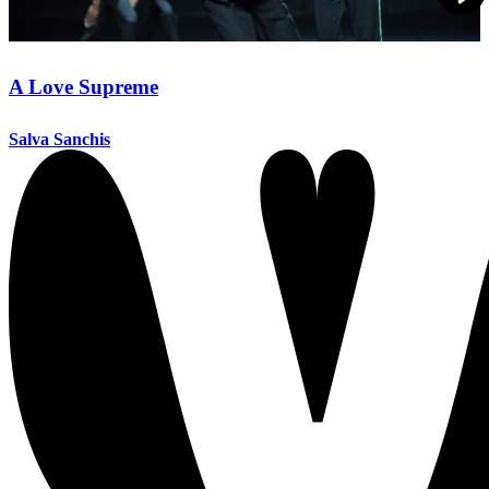
A Love Supreme
Salva Sanchis