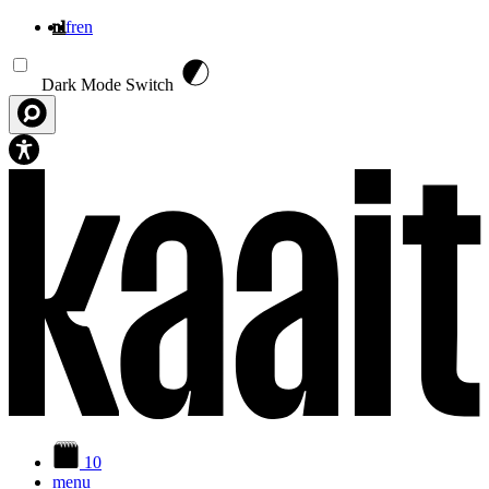
nl
fr
en
Overslaan en naar de inhoud gaan
Dark Mode Switch
10
menu