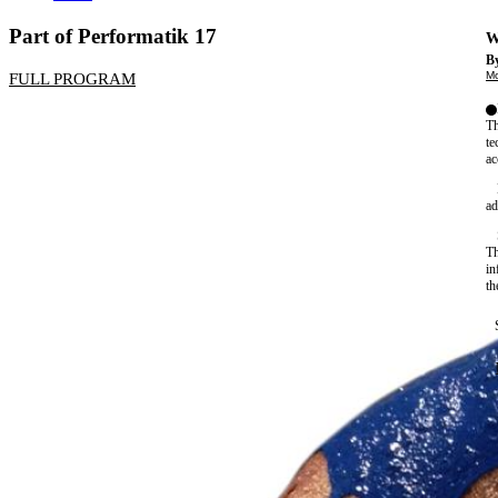
Part of Performatik 17
W
By
Mo
FULL PROGRAM
Th
te
ac
ad
Th
in
th