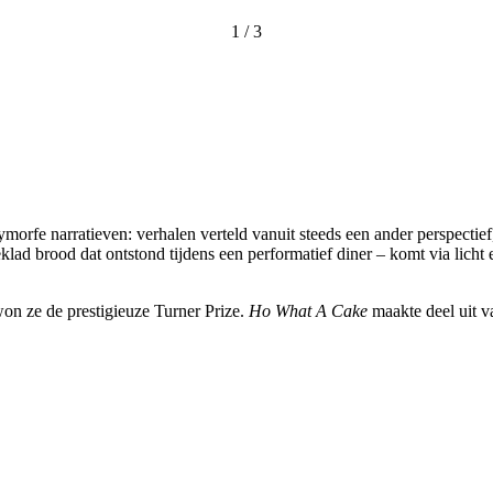
1
/
3
morfe narratieven: verhalen verteld vanuit steeds een ander perspectie
lad brood dat ontstond tijdens een performatief diner – komt via licht 
 won ze de prestigieuze Turner Prize.
Ho What A Cake
maakte deel uit 