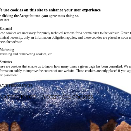
e use cookies on this site to enhance your user experience
 clicking the Accept button, you agree to us doing so.
re info
Essential
ese cookies are necessary for purely technical reasons for a normal visit to the website. Given 
chnical necessity, only an information obligation applies, and these cookies are placed as soon 
cess the website.
Marketing
vertising and remarketing cookies, etc.
Statistics
ese are cookies that enable us to know how many times a given page has been consulted. We us
formation solely to improve the content of our website. These cookies are only placed if you ag
eir placement.
SAVE PREFERENCES
NO THANK YOU
ACCEPT ALL COOKIES
WITHDRAW CONSENT