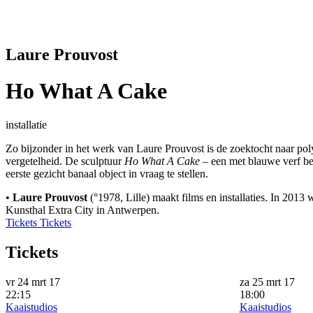
Laure Prouvost
Ho What A Cake
installatie
Zo bijzonder in het werk van Laure Prouvost is de zoektocht naar poly
vergetelheid. De sculptuur
Ho What A Cake
– een met blauwe verf bek
eerste gezicht banaal object in vraag te stellen.
•
Laure Prouvost
(°1978, Lille) maakt films en installaties. In 2013
Kunsthal Extra City in Antwerpen.
Tickets
Tickets
Tickets
vr 24 mrt 17
za 25 mrt 17
22:15
18:00
Kaaistudios
Kaaistudios