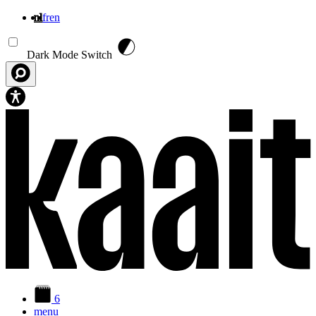
nl
fr
en
Overslaan en naar de inhoud gaan
Dark Mode Switch
6
menu