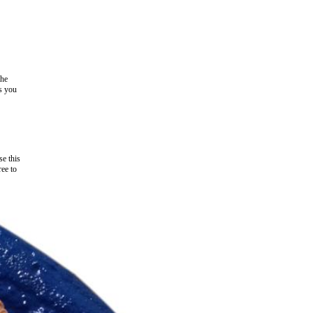
the
as you
e this
ree to