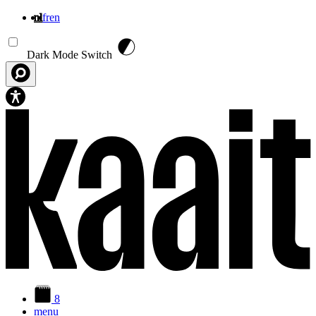
nl
fr
en
Overslaan en naar de inhoud gaan
Dark Mode Switch
8
menu