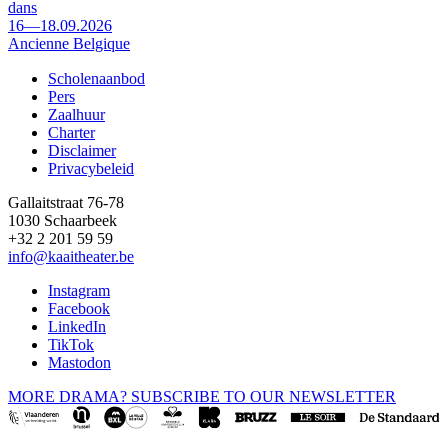
dans
16—18.09.2026
Ancienne Belgique
Scholenaanbod
Pers
Footer
Zaalhuur
Charter
Disclaimer
Privacybeleid
Gallaitstraat 76-78
1030 Schaarbeek
+32 2 201 59 59
info@kaaitheater.be
Instagram
Facebook
LinkedIn
TikTok
Mastodon
MORE DRAMA? SUBSCRIBE TO OUR NEWSLETTER