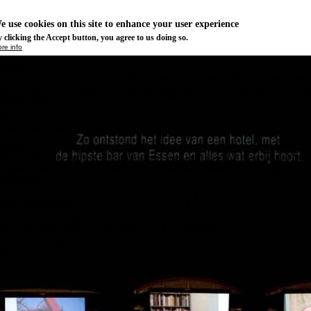
e use cookies on this site to enhance your user experience
 clicking the Accept button, you agree to us doing so.
re info
Essential
ese cookies are necessary for purely technical reasons for a normal visit to the website. Given 
chnical necessity, only an information obligation applies, and these cookies are placed as soon 
cess the website.
Marketing
vertising and remarketing cookies, etc.
Statistics
ese are cookies that enable us to know how many times a given page has been consulted. We us
formation solely to improve the content of our website. These cookies are only placed if you ag
eir placement.
SAVE PREFERENCES
NO THANK YOU
ACCEPT ALL COOKIES
WITHDRAW CONSENT