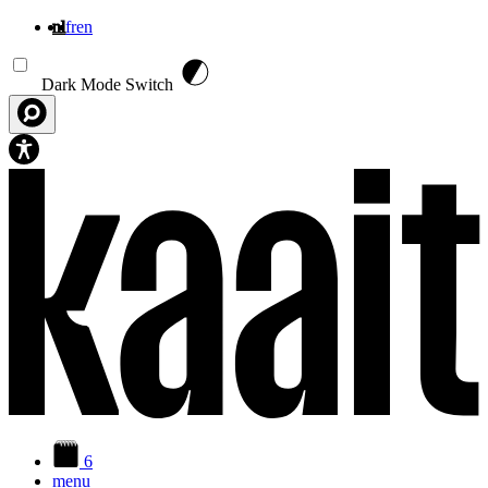
nl
fr
en
Overslaan en naar de inhoud gaan
Dark Mode Switch
6
menu