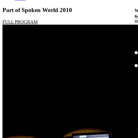
Part of Spoken World 2010
W
By
Mo
FULL PROGRAM
Th
te
ac
ad
Th
in
th