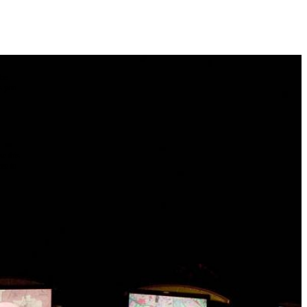
the
as you
e this
ree to