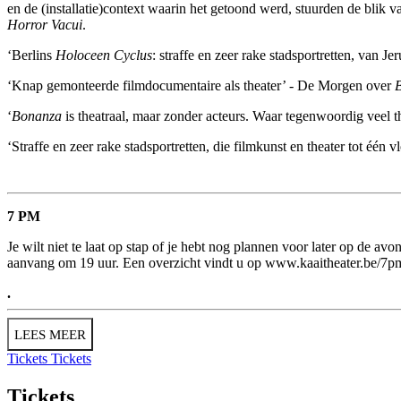
en de (installatie)context waarin het getoond werd, stuurden de blik 
Horror Vacui
.
‘Berlins
Holoceen Cyclus
: straffe en zeer rake stadsportretten, van 
‘Knap gemonteerde filmdocumentaire als theater’ - De Morgen over
‘
Bonanza
is theatraal, maar zonder acteurs. Waar tegenwoordig veel the
‘Straffe en zeer rake stadsportretten, die filmkunst en theater tot éé
7 PM
Je wilt niet te laat op stap of je hebt nog plannen voor later op de a
aanvang om 19 uur. Een overzicht vindt u op
www.kaaitheater.be/7p
.
LEES MEER
Tickets
Tickets
Tickets