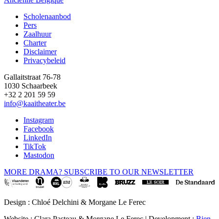
Scholenaanbod
Pers
Footer
Zaalhuur
Charter
Disclaimer
Privacybeleid
Gallaitstraat 76-78
1030 Schaarbeek
+32 2 201 59 59
info@kaaitheater.be
Instagram
Facebook
LinkedIn
TikTok
Mastodon
MORE DRAMA? SUBSCRIBE TO OUR NEWSLETTER
Design : Chloé Delchini & Morgane Le Ferec
Website : Clara Pasteau & Morgane Le Ferec | Development :
Bien