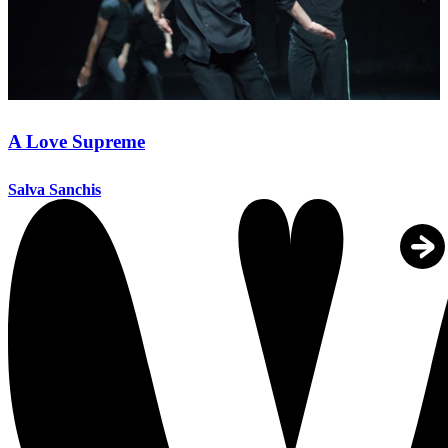
A Love Supreme
Salva Sanchis