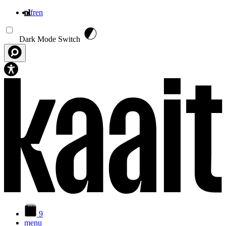
nl
fr
en
Overslaan en naar de inhoud gaan
Dark Mode Switch
9
menu