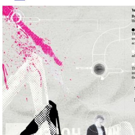
W
By
Mo
Th
te
ac
ad
Th
in
th