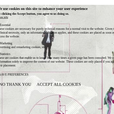
e use cookies on this site to enhance your user experience
 clicking the Accept button, you agree to us doing so.
re info
Essential
ese cookies are necessary for purely technical reasons for a normal visit to the website. Given 
chnical necessity, only an information obligation applies, and these cookies are placed as soon 
cess the website.
Marketing
vertising and remarketing cookies, etc.
Statistics
ese are cookies that enable us to know how many times a given page has been consulted. We us
formation solely to improve the content of our website. These cookies are only placed if you ag
eir placement.
SAVE PREFERENCES
NO THANK YOU
ACCEPT ALL COOKIES
WITHDRAW CONSENT