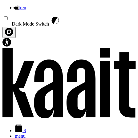
nl
fr
en
Overslaan en naar de inhoud gaan
Dark Mode Switch
9
menu