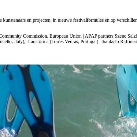
nstenaars en projecten, in nieuwe festivalformules en op verschillend
h Community Commission, European Union | APAP partners Szene Salzb
ello, Italy), Transforma (Torres Vedras, Portugal) | thanks to Raffiner