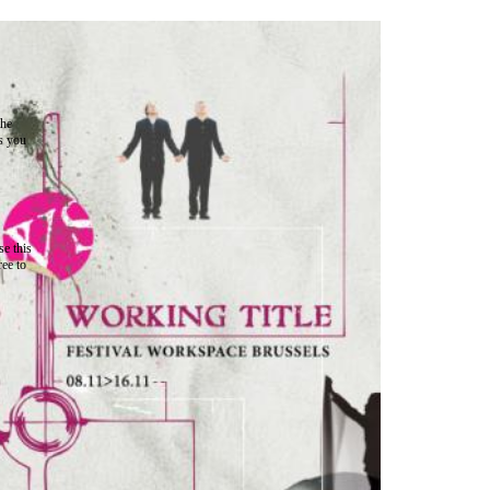
the
as you
e this
ree to