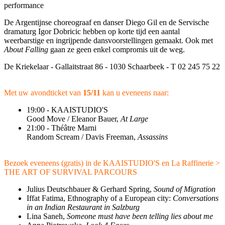
performance
De Argentijnse choreograaf en danser Diego Gil en de Servische
dramaturg Igor Dobricic hebben op korte tijd een aantal
weerbarstige en ingrijpende dansvoorstellingen gemaakt. Ook met
About Falling
gaan ze geen enkel compromis uit de weg.
De Kriekelaar - Gallaitstraat 86 - 1030 Schaarbeek - T 02 245 75 22
Met uw avondticket van
15/11
kan u eveneens naar:
19:00 - KAAISTUDIO'S
Good Move / Eleanor Bauer,
At Large
21:00 - Théâtre Marni
Random Scream / Davis Freeman,
Assassins
Bezoek eveneens (gratis) in de KAAISTUDIO'S en La Raffinerie >
THE ART OF SURVIVAL PARCOURS
Julius Deutschbauer & Gerhard Spring,
Sound of Migration
Iffat Fatima, Ethnography of a European city:
Conversations
in an Indian Restaurant in Salzburg
Lina Saneh,
Someone must have been telling lies about me