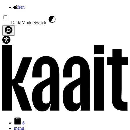
nl
fr
en
Overslaan en naar de inhoud gaan
Dark Mode Switch
6
menu