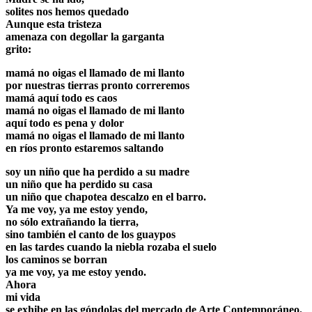
solites nos hemos quedado
Aunque esta tristeza
amenaza con degollar la garganta
grito:
mamá no oigas el llamado de mi llanto
por nuestras tierras pronto correremos
mamá aquí todo es caos
mamá no oigas el llamado de mi llanto
aquí todo es pena y dolor
mamá no oigas el llamado de mi llanto
en ríos pronto estaremos saltando
soy un niño que ha perdido a su madre
un niño que ha perdido su casa
un niño que chapotea descalzo en el barro.
Ya me voy, ya me estoy yendo,
no sólo extrañando la tierra,
sino también el canto de los guaypos
en las tardes cuando la niebla rozaba el suelo
los caminos se borran
ya me voy, ya me estoy yendo.
Ahora
mi vida
se exhibe en las góndolas del mercado de Arte Contemporáneo.