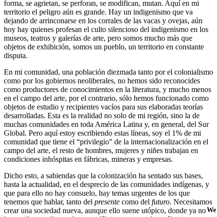
forma, se agrietan, se perforan, se modifican, mutan. Aquí en mi
territorio el peligro aún es grande. Hay un indigenismo que va
dejando de arrinconarse en los corrales de las vacas y ovejas, aún
hoy hay quienes profesan el culto silencioso del indigenismo en los
museos, teatros y galerías de arte, pero somos mucho más que
objetos de exhibición, somos un pueblo, un territorio en constante
disputa.
En mi comunidad, una población diezmada tanto por el colonialismo
como por los gobiernos neoliberales, no hemos sido reconocides
como productores de conocimientos en la literatura, y mucho menos
en el campo del arte, por el contrario, sólo hemos funcionado como
objetos de estudio y recipientes vacíos para sus elaboradas teorías
desarrolladas. Esta es la realidad no solo de mi región, sino la de
muchas comunidades en toda América Latina y, en general, del Sur
Global. Pero aquí estoy escribiendo estas líneas, soy el 1% de mi
comunidad que tiene el “privilegio” de la internacionalización en el
campo del arte, el resto de hombres, mujeres y niñes trabajan en
condiciones inhóspitas en fábricas, mineras y empresas.
Dicho esto, a sabiendas que la colonización ha sentado sus bases,
hasta la actualidad, en el desprecio de las comunidades indígenas, y
que para ello no hay consuelo, hay temas urgentes de los que
tenemos que hablar, tanto del
presente
como del
futuro
. Necesitamos
We 
crear una sociedad nueva, aunque ello suene utópico, donde ya no