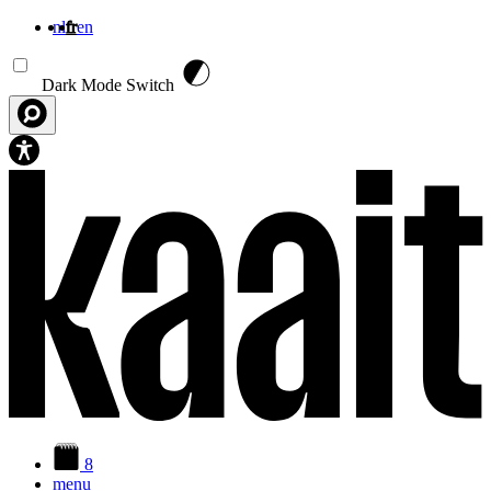
nl
fr
en
Aller au contenu principal
Dark Mode Switch
8
menu