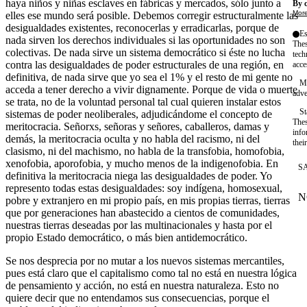
haya niños y niñas esclaves en fábricas y mercados, sólo junto a
By c
More
elles ese mundo será posible. Debemos corregir estructuralmente las
desigualdades existentes, reconocerlas y erradicarlas, porque de
Es
nada sirven los derechos individuales si las oportunidades no son
Thes
colectivas. De nada sirve un sistema democrático si éste no lucha
tech
contra las desigualdades de poder estructurales de una región, en
acce
definitiva, de nada sirve que yo sea el 1% y el resto de mi gente no
Ma
acceda a tener derecho a vivir dignamente. Porque de vida o muerte
adve
se trata, no de la voluntad personal tal cual quieren instalar estos
St
sistemas de poder neoliberales, adjudicándome el concepto de
Thes
meritocracia. Señorxs, señoras y señores, caballeros, damas y
info
demás, la meritocracia oculta y no habla del racismo, ni del
thei
clasismo, ni del machismo, no habla de la transfobia, homofobia,
xenofobia, aporofobia, y mucho menos de la indigenofobia. En
S
definitiva la meritocracia niega las desigualdades de poder. Yo
represento todas estas desigualdades: soy indígena, homosexual,
N
pobre y extranjero en mi propio país, en mis propias tierras, tierras
W
que por generaciones han abastecido a cientos de comunidades,
nuestras tierras deseadas por las multinacionales y hasta por el
propio Estado democrático, o más bien antidemocrático.
Se nos desprecia por no mutar a los nuevos sistemas mercantiles,
pues está claro que el capitalismo como tal no está en nuestra lógica
de pensamiento y acción, no está en nuestra naturaleza. Esto no
quiere decir que no entendamos sus consecuencias, porque el