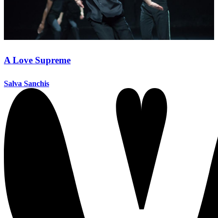
A Love Supreme
Salva Sanchis