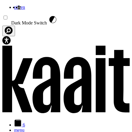
nl
fr
en
Aller au contenu principal
Dark Mode Switch
6
menu