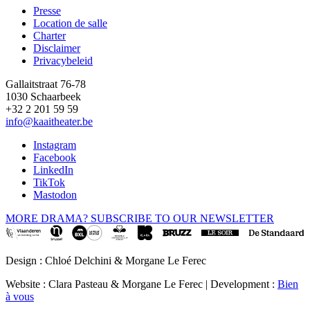
Presse
Location de salle
Footer
Charter
Disclaimer
Privacybeleid
Gallaitstraat 76-78
1030 Schaarbeek
+32 2 201 59 59
info@kaaitheater.be
Instagram
Facebook
LinkedIn
TikTok
Mastodon
MORE DRAMA? SUBSCRIBE TO OUR NEWSLETTER
Design : Chloé Delchini & Morgane Le Ferec
Website : Clara Pasteau & Morgane Le Ferec | Development :
Bien
à vous