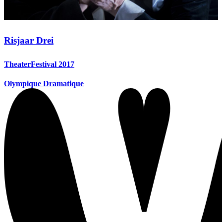
Risjaar Drei
TheaterFestival 2017
Olympique Dramatique