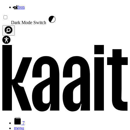
nl
fr
en
Overslaan en naar de inhoud gaan
Dark Mode Switch
7
menu