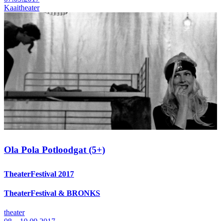
Kaaitheater
Ola Pola Potloodgat (5+)
TheaterFestival 2017
TheaterFestival & BRONKS
theater