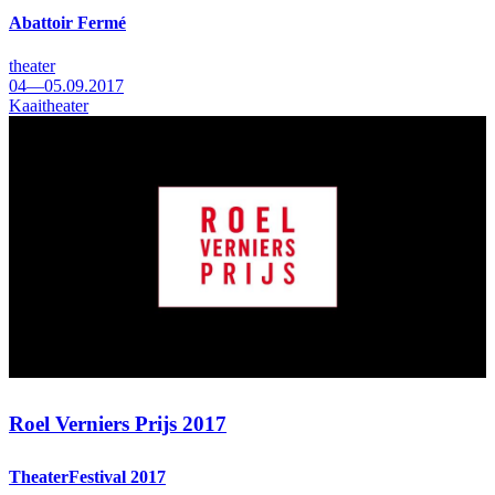
Abattoir Fermé
theater
04—05.09.2017
Kaaitheater
Roel Verniers Prijs 2017
TheaterFestival 2017