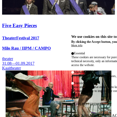
Five Easy Pieces
We use cookies on this site t
TheaterFestival 2017
By clicking the Accept button, you
More info
Milo Rau / IIPM / CAMPO
Essential
These cookies are necessary for purel
theater
technical necessity, only an informat
31.08—01.09.2017
access the website.
Kaaitheater
Marketing
advertising and remarketing cookies, 
Statistics
These are cookies that enable us to
information solely to improve the con
their placement.
SAVE PREFERENCES
NO THANK YOU
AC