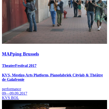
MAPping Brussels
TheaterFestival 2017
KVS, Mestizo Arts Platform, Pianofabriek Citylab & Théâtre
de Galafronie
performance
09—09.09.2017
KVS BOL