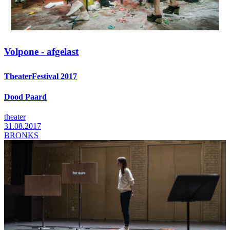
WITHDRAW CONSEN
Volpone - afgelast
TheaterFestival 2017
Dood Paard
theater
31.08.2017
BRONKS