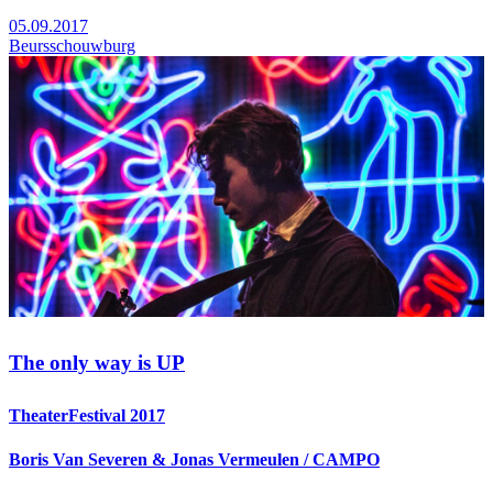
05.09.2017
Beursschouwburg
The only way is UP
TheaterFestival 2017
Boris Van Severen & Jonas Vermeulen / CAMPO