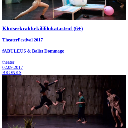
Klutserkrakkekilililokatastrof (6+)
TheaterFestival 2017
fABULEUS & Ballet Dommage
theater
02.09.2017
BRONKS