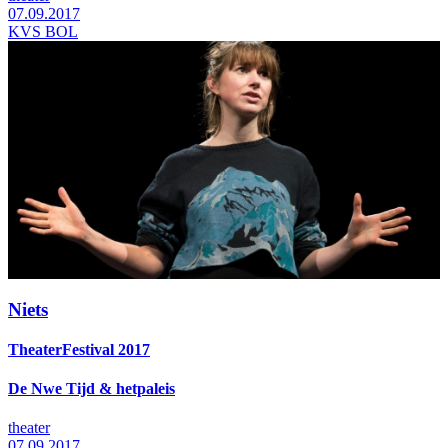
07.09.2017
KVS BOL
Niets
TheaterFestival 2017
De Nwe Tijd & hetpaleis
theater
07.09.2017