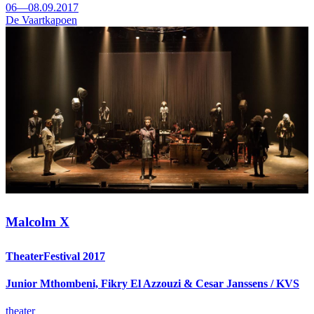
06—08.09.2017
De Vaartkapoen
Malcolm X
TheaterFestival 2017
Junior Mthombeni, Fikry El Azzouzi & Cesar Janssens / KVS
theater