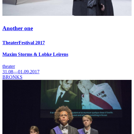
Another one
TheaterFestival 2017
Maxim Storms & Lobke Leirens
theater
31.08—01.09.2017
BRONKS