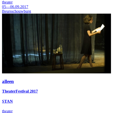
theater
05—06.09.2017
Beursschouwburg
alleen
TheaterFestival 2017
STAN
theater