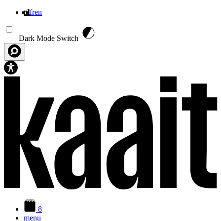
nl
fr
en
Overslaan en naar de inhoud gaan
Dark Mode Switch
8
menu