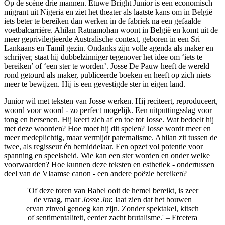
Op de scène drie mannen. Etuwe Bright Junior is een economisch
migrant uit Nigeria en ziet het theater als laatste kans om in België
iets beter te bereiken dan werken in de fabriek na een gefaalde
voetbalcarrière. Ahilan Ratnamohan woont in België en komt uit de
meer geprivilegieerde Australische context, geboren in een Sri
Lankaans en Tamil gezin. Ondanks zijn volle agenda als maker en
schrijver, staat hij dubbelzinniger tegenover het idee om ‘iets te
bereiken’ of ‘een ster te worden’. Josse De Pauw heeft de wereld
rond getourd als maker, publiceerde boeken en heeft op zich niets
meer te bewijzen. Hij is een gevestigde ster in eigen land.
Junior wil met teksten van Josse werken. Hij reciteert, reproduceert,
woord voor woord - zo perfect mogelijk. Een uitputtingsslag voor
tong en hersenen. Hij keert zich af en toe tot Josse. Wat bedoelt hij
met deze woorden? Hoe moet hij dit spelen? Josse wordt meer en
meer medeplichtig, maar vermijdt paternalisme. Ahilan zit tussen de
twee, als regisseur én bemiddelaar. Een opzet vol potentie voor
spanning en speelsheid. Wie kan een ster worden en onder welke
voorwaarden? Hoe kunnen deze teksten en esthetiek - ondertussen
deel van de Vlaamse canon - een andere poëzie bereiken?
'Of deze toren van Babel ooit de hemel bereikt, is zeer
de vraag, maar
Josse Jnr.
laat zien dat het bouwen
ervan zinvol genoeg kan zijn. Zonder spektakel, kitsch
of sentimentaliteit, eerder zacht brutalisme.' –
Etcetera