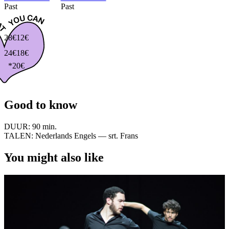
Past
Past
28€
12€
24€
18€
*20€
Good to know
DUUR:
90 min.
TALEN:
Nederlands Engels — srt. Frans
You might also like