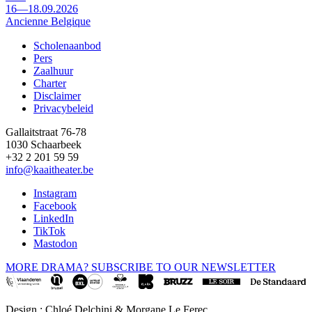
16—18.09.2026
Ancienne Belgique
Scholenaanbod
Pers
Footer
Zaalhuur
Charter
Disclaimer
Privacybeleid
Gallaitstraat 76-78
1030 Schaarbeek
+32 2 201 59 59
info@kaaitheater.be
Instagram
Facebook
LinkedIn
TikTok
Mastodon
MORE DRAMA? SUBSCRIBE TO OUR NEWSLETTER
Design : Chloé Delchini & Morgane Le Ferec