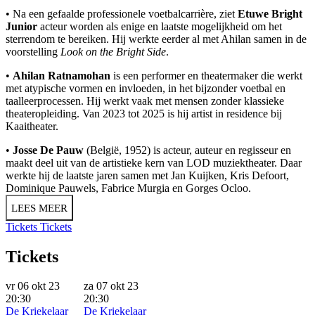
• Na een gefaalde professionele voetbalcarrière, ziet
Etuwe Bright
Junior
acteur worden als enige en laatste mogelijkheid om het
sterrendom te bereiken. Hij werkte eerder al met Ahilan samen in de
voorstelling
Look on the Bright Side
.
•
Ahilan Ratnamohan
is een performer en theatermaker die werkt
met atypische vormen en invloeden, in het bijzonder voetbal en
taalleerprocessen. Hij werkt vaak met mensen zonder klassieke
theateropleiding. Van 2023 tot 2025 is hij artist in residence bij
Kaaitheater.
•
Josse De Pauw
(België, 1952) is acteur, auteur en regisseur en
maakt deel uit van de artistieke kern van LOD muziektheater. Daar
werkte hij de laatste jaren samen met Jan Kuijken, Kris Defoort,
Dominique Pauwels, Fabrice Murgia en Gorges Ocloo.
LEES MEER
Tickets
Tickets
Tickets
vr 06 okt 23
za 07 okt 23
20:30
20:30
De Kriekelaar
De Kriekelaar