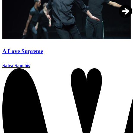
A Love Supreme
Salva Sanchis