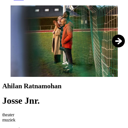
1
/
12
Ahilan Ratnamohan
Josse Jnr.
theater
muziek