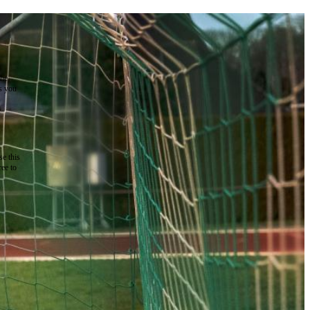
the
as you
e this
ree to