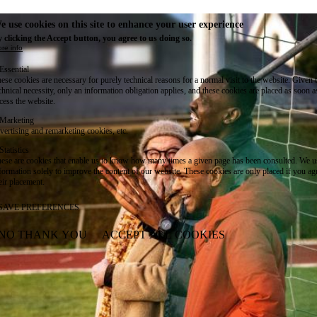
e use cookies on this site to enhance your user experience
 clicking the Accept button, you agree to us doing so.
re info
Essential
ese cookies are necessary for purely technical reasons for a normal visit to the website. Given 
chnical necessity, only an information obligation applies, and these cookies are placed as soon 
cess the website.
Marketing
vertising and remarketing cookies, etc.
Statistics
ese are cookies that enable us to know how many times a given page has been consulted. We us
formation solely to improve the content of our website. These cookies are only placed if you ag
eir placement.
SAVE PREFERENCES
NO THANK YOU
ACCEPT ALL COOKIES
WITHDRAW CONSENT