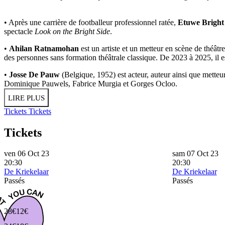
• Après une carrière de footballeur professionnel ratée,
Etuwe Bright
spectacle
Look on the Bright Side
.
•
Ahilan Ratnamohan
est un artiste et un metteur en scène de théâtre
des personnes sans formation théâtrale classique. De 2023 à 2025, il e
•
Josse De Pauw
(Belgique, 1952) est acteur, auteur ainsi que metteu
Dominique Pauwels, Fabrice Murgia et Gorges Ocloo.
LIRE PLUS
Tickets
Tickets
Tickets
ven 06 Oct 23
sam 07 Oct 23
20:30
20:30
De Kriekelaar
De Kriekelaar
Passés
Passés
28€
12€