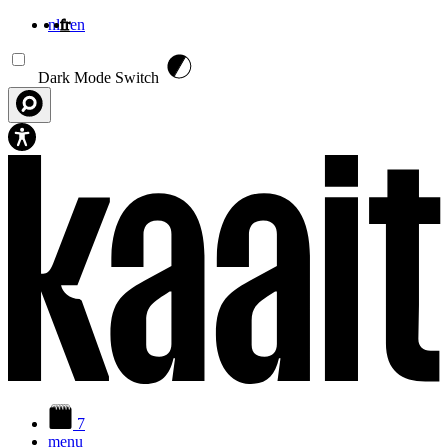
nl
fr
en
Aller au contenu principal
Dark Mode Switch
7
menu