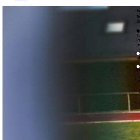
W
By
Mo
Th
te
ac
ad
Th
in
th