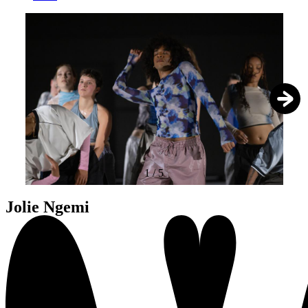
1
/
5
Jolie Ngemi