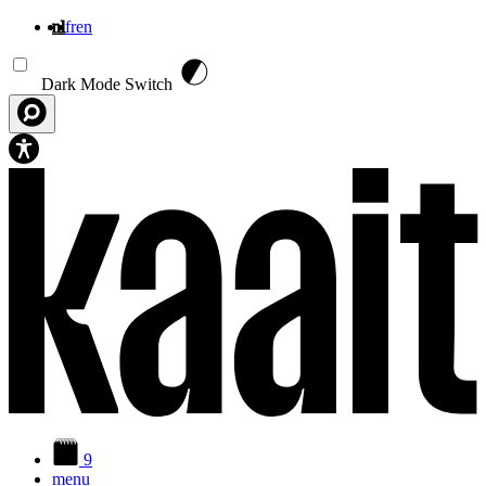
nl
fr
en
Overslaan en naar de inhoud gaan
Dark Mode Switch
9
menu