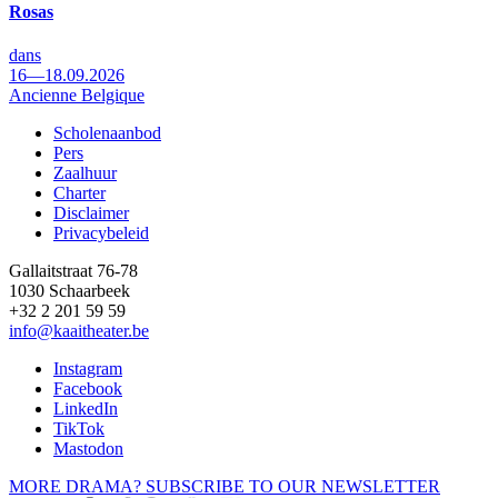
Rosas
dans
16—18.09.2026
Ancienne Belgique
Scholenaanbod
Pers
Footer
Zaalhuur
Charter
Disclaimer
Privacybeleid
Gallaitstraat 76-78
1030 Schaarbeek
+32 2 201 59 59
info@kaaitheater.be
Instagram
Facebook
LinkedIn
TikTok
Mastodon
MORE DRAMA? SUBSCRIBE TO OUR NEWSLETTER