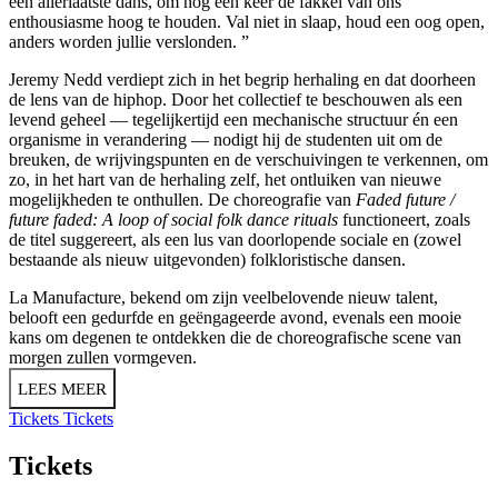
een allerlaatste dans, om nog één keer de fakkel van ons
enthousiasme hoog te houden. Val niet in slaap, houd een oog open,
anders worden jullie verslonden. ”
Jeremy Nedd verdiept zich in het begrip herhaling en dat doorheen
de lens van de hiphop. Door het collectief te beschouwen als een
levend geheel — tegelijkertijd een mechanische structuur én een
organisme in verandering — nodigt hij de studenten uit om de
breuken, de wrijvingspunten en de verschuivingen te verkennen, om
zo, in het hart van de herhaling zelf, het ontluiken van nieuwe
mogelijkheden te onthullen. De choreografie van
Faded future /
future faded: A loop of social folk dance rituals
functioneert, zoals
de titel suggereert, als een lus van doorlopende sociale en (zowel
bestaande als nieuw uitgevonden) folkloristische dansen.
La Manufacture, bekend om zijn veelbelovende nieuw talent,
belooft een gedurfde en geëngageerde avond, evenals een mooie
kans om degenen te ontdekken die de choreografische scene van
morgen zullen vormgeven.
LEES MEER
Tickets
Tickets
Tickets