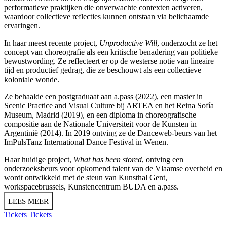
performatieve praktijken die onverwachte contexten activeren,
waardoor collectieve reflecties kunnen ontstaan via belichaamde
ervaringen.
In haar meest recente project,
Unproductive Will
, onderzocht ze het
concept van choreografie als een kritische benadering van politieke
bewustwording. Ze reflecteert er op de westerse notie van lineaire
tijd en productief gedrag, die ze beschouwt als een collectieve
koloniale wonde.
Ze behaalde een postgraduaat aan a.pass (2022), een master in
Scenic Practice and Visual Culture bij ARTEA en het Reina Sofía
Museum, Madrid (2019), en een diploma in choreografische
compositie aan de Nationale Universiteit voor de Kunsten in
Argentinië (2014). In 2019 ontving ze de Danceweb-beurs van het
ImPulsTanz International Dance Festival in Wenen.
Haar huidige project,
What has been stored
, ontving een
onderzoeksbeurs voor opkomend talent van de Vlaamse overheid en
wordt ontwikkeld met de steun van Kunsthal Gent,
workspacebrussels, Kunstencentrum BUDA en a.pass.
LEES MEER
Tickets
Tickets