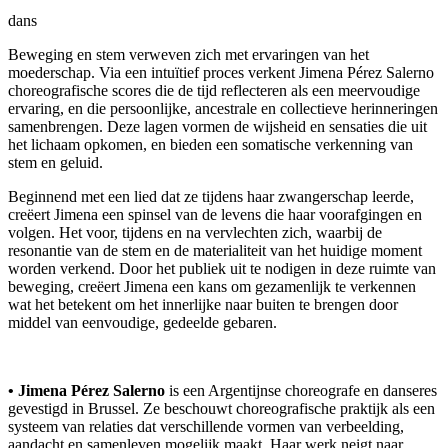
dans
Beweging en stem verweven zich met ervaringen van het
moederschap. Via een intuïtief proces verkent Jimena Pérez Salerno
choreografische scores die de tijd reflecteren als een meervoudige
ervaring, en die persoonlijke, ancestrale en collectieve herinneringen
samenbrengen. Deze lagen vormen de wijsheid en sensaties die uit
het lichaam opkomen, en bieden een somatische verkenning van
stem en geluid.
Beginnend met een lied dat ze tijdens haar zwangerschap leerde,
creëert Jimena een spinsel van de levens die haar voorafgingen en
volgen. Het voor, tijdens en na vervlechten zich, waarbij de
resonantie van de stem en de materialiteit van het huidige moment
worden verkend. Door het publiek uit te nodigen in deze ruimte van
beweging, creëert Jimena een kans om gezamenlijk te verkennen
wat het betekent om het innerlijke naar buiten te brengen door
middel van eenvoudige, gedeelde gebaren.
• Jimena Pérez Salerno
is een Argentijnse choreografe en danseres
gevestigd in Brussel. Ze beschouwt choreografische praktijk als een
systeem van relaties dat verschillende vormen van verbeelding,
aandacht en samenleven mogelijk maakt. Haar werk neigt naar