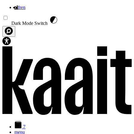
nl
fr
en
Overslaan en naar de inhoud gaan
Dark Mode Switch
7
menu