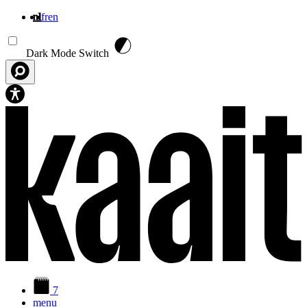
nl
fr
en
Overslaan en naar de inhoud gaan
Dark Mode Switch
7
menu