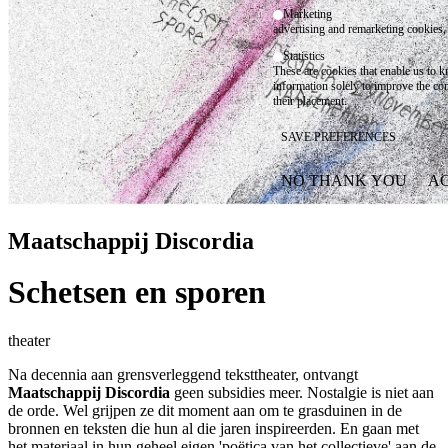
Marketing
advertising and remarketing cookies, 
Statistics
These are cookies that enable us to
information solely to improve the con
their placement.
SAVE PREFERENCES
NO THANK YOU
AC
WITHDRAW CONSEN
Maatschappij Discordia
Schetsen en sporen
theater
Na decennia aan grensverleggend teksttheater, ontvangt
Maatschappij Discordia
geen subsidies meer. Nostalgie is niet aan
de orde. Wel grijpen ze dit moment aan om te grasduinen in de
bronnen en teksten die hun al die jaren inspireerden. En gaan met
het materiaal in hun geheel eigen 'poëtica van het collectieve' aan de