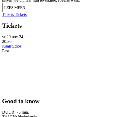
kijken we uit naar hun levendige, speelse werk.
LEES MEER
Tickets
Tickets
Tickets
vr 29 nov 24
20:30
Kaaistudios
Past
Good to know
DUUR:
75 min.
TALEN:
Nederlands