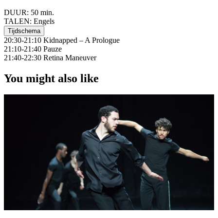
DUUR:
50 min.
TALEN:
Engels
Tijdschema
20:30-21:10 Kidnapped – A Prologue
21:10-21:40 Pauze
21:40-22:30 Retina Maneuver
You might also like