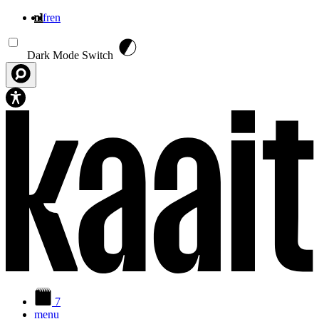
nl
fr
en
Overslaan en naar de inhoud gaan
Dark Mode Switch
7
menu