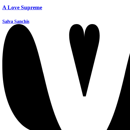
A Love Supreme
Salva Sanchis