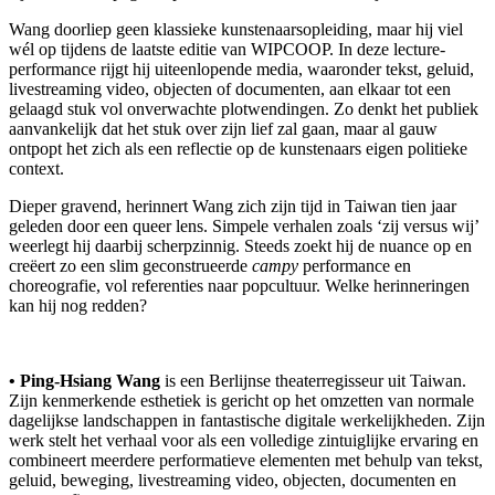
Wang doorliep geen klassieke kunstenaarsopleiding, maar hij viel
wél op tijdens de laatste editie van WIPCOOP. In deze lecture-
performance rijgt hij uiteenlopende media, waaronder tekst, geluid,
livestreaming video, objecten of documenten, aan elkaar tot een
gelaagd stuk vol onverwachte plotwendingen. Zo denkt het publiek
aanvankelijk dat het stuk over zijn lief zal gaan, maar al gauw
ontpopt het zich als een reflectie op de kunstenaars eigen politieke
context.
Dieper gravend, herinnert Wang zich zijn tijd in Taiwan tien jaar
geleden door een queer lens. Simpele verhalen zoals ‘zij versus wij’
weerlegt hij daarbij scherpzinnig. Steeds zoekt hij de nuance op en
creëert zo een slim geconstrueerde
campy
performance en
choreografie, vol referenties naar popcultuur. Welke herinneringen
kan hij nog redden?
• Ping-Hsiang Wang
is een Berlijnse theaterregisseur uit Taiwan.
Zijn kenmerkende esthetiek is gericht op het omzetten van normale
dagelijkse landschappen in fantastische digitale werkelijkheden. Zijn
werk stelt het verhaal voor als een volledige zintuiglijke ervaring en
combineert meerdere performatieve elementen met behulp van tekst,
geluid, beweging, livestreaming video, objecten, documenten en