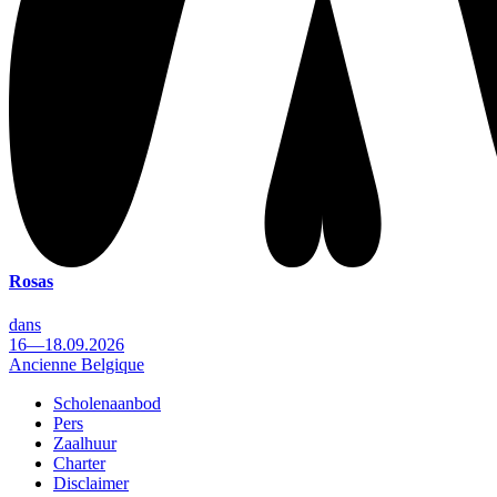
Rosas
dans
16—18.09.2026
Ancienne Belgique
Scholenaanbod
Pers
Footer
Zaalhuur
Charter
Disclaimer