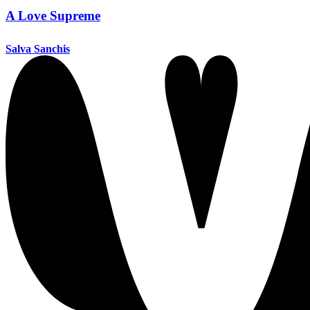
A Love Supreme
Salva Sanchis