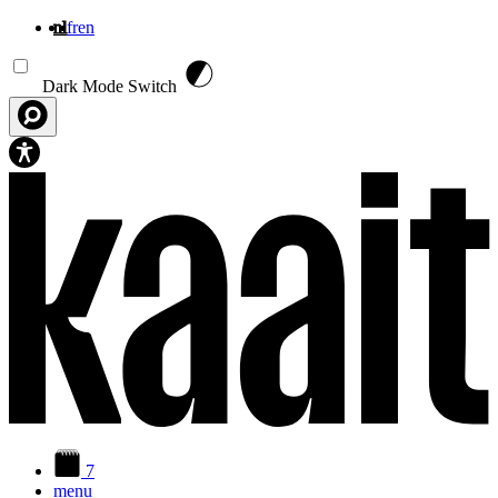
nl
fr
en
Overslaan en naar de inhoud gaan
Dark Mode Switch
7
menu