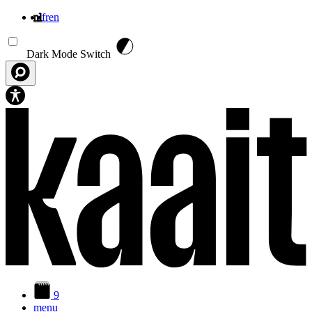
nl
fr
en
Overslaan en naar de inhoud gaan
Dark Mode Switch
9
menu