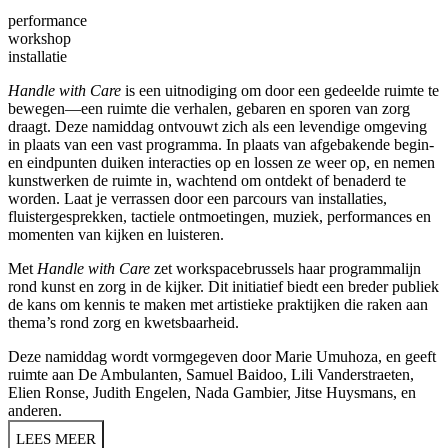
performance
workshop
installatie
Handle with Care
is een uitnodiging om door een gedeelde ruimte te
bewegen—een ruimte die verhalen, gebaren en sporen van zorg
draagt. Deze namiddag ontvouwt zich als een levendige omgeving
in plaats van een vast programma. In plaats van afgebakende begin-
en eindpunten duiken interacties op en lossen ze weer op, en nemen
kunstwerken de ruimte in, wachtend om ontdekt of benaderd te
worden. Laat je verrassen door een parcours van installaties,
fluistergesprekken, tactiele ontmoetingen, muziek, performances en
momenten van kijken en luisteren.
Met
Handle with Care
zet workspacebrussels haar programmalijn
rond kunst en zorg in de kijker. Dit initiatief biedt een breder publiek
de kans om kennis te maken met artistieke praktijken die raken aan
thema’s rond zorg en kwetsbaarheid.
Deze namiddag wordt vormgegeven door Marie Umuhoza, en geeft
ruimte aan De Ambulanten, Samuel Baidoo, Lili Vanderstraeten,
Elien Ronse, Judith Engelen, Nada Gambier, Jitse Huysmans, en
anderen.
LEES MEER