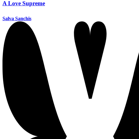
A Love Supreme
Salva Sanchis