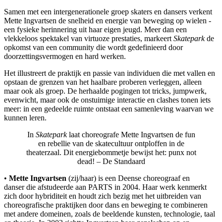
Samen met een intergenerationele groep skaters en dansers verkent
Mette Ingvartsen de snelheid en energie van beweging op wielen -
een fysieke herinnering uit haar eigen jeugd. Meer dan een
vlekkeloos spektakel van virtuoze prestaties, markeert
Skatepark
de
opkomst van een community die wordt gedefinieerd door
doorzettingsvermogen en hard werken.
Het illustreert de praktijk en passie van individuen die met vallen en
opstaan de grenzen van het haalbare proberen verleggen, alleen
maar ook als groep. De herhaalde pogingen tot tricks, jumpwerk,
evenwicht, maar ook de onstuimige interactie en clashes tonen iets
meer: in een gedeelde ruimte ontstaat een samenleving waarvan we
kunnen leren.
In
Skatepark
laat choreografe Mette Ingvartsen de fun
en rebellie van de skatecultuur ontploffen in de
theaterzaal. Dit energiebommetje bewijst het: punx not
dead! –
De Standaard
•
Mette Ingvartsen
(zij/haar) is een Deense choreograaf en
danser die afstudeerde aan PARTS in 2004. Haar werk kenmerkt
zich door hybriditeit en houdt zich bezig met het uitbreiden van
choreografische praktijken door dans en beweging te combineren
met andere domeinen, zoals de beeldende kunsten, technologie, taal