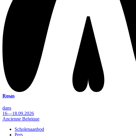
Rosas
dans
16—18.09.2026
Ancienne Belgique
Scholenaanbod
Pers