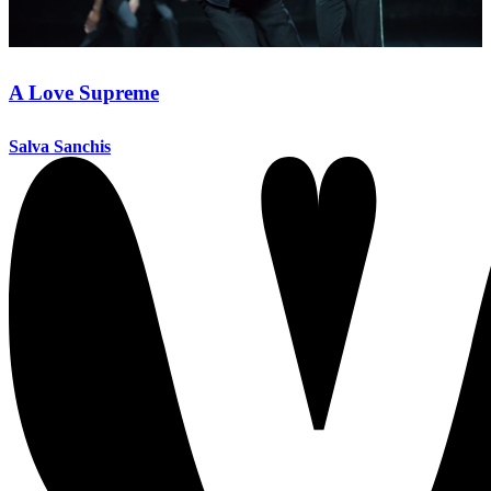
A Love Supreme
Salva Sanchis