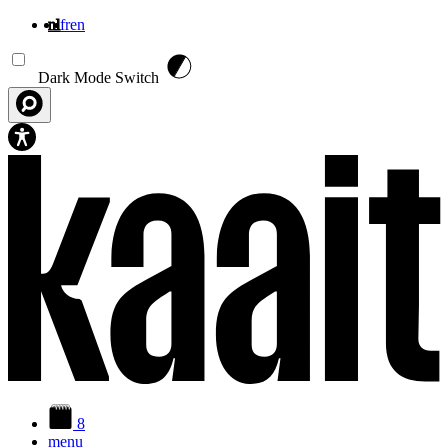
nl
fr
en
Overslaan en naar de inhoud gaan
Dark Mode Switch
8
menu