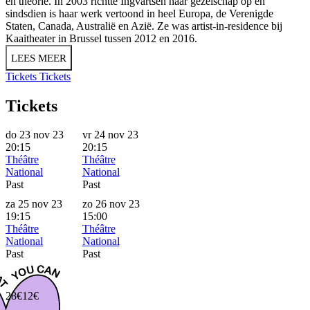
en theorie. In 2003 richtte Ingvartsen haar gezelschap op en
sindsdien is haar werk vertoond in heel Europa, de Verenigde
Staten, Canada, Australië en Azië. Ze was artist-in-residence bij
Kaaitheater in Brussel tussen 2012 en 2016.
LEES MEER
Tickets
Tickets
Tickets
do 23 nov 23
vr 24 nov 23
20:15
20:15
Théâtre
Théâtre
National
National
Past
Past
za 25 nov 23
zo 26 nov 23
19:15
15:00
Théâtre
Théâtre
National
National
Past
Past
28€
12€