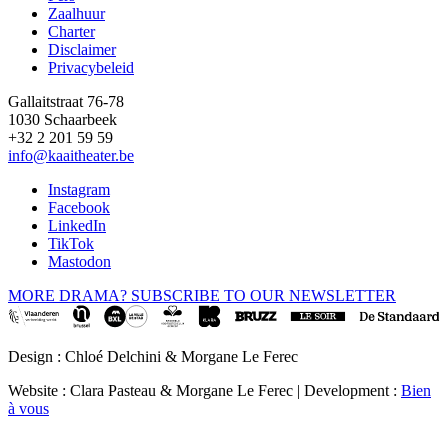
Footer
Zaalhuur
Charter
Disclaimer
Privacybeleid
Gallaitstraat 76-78
1030 Schaarbeek
+32 2 201 59 59
info@kaaitheater.be
Instagram
Facebook
LinkedIn
TikTok
Mastodon
MORE DRAMA? SUBSCRIBE TO OUR NEWSLETTER
Design : Chloé Delchini & Morgane Le Ferec
Website : Clara Pasteau & Morgane Le Ferec | Development :
Bien
à vous