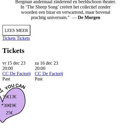
Bergman andermaal zinderend en beeldschoon theater.
In ‘The Sheep Song’ creëert het collectief zonder
woorden een bizar en verwarrend, maar bovenal
prachtig universum." —
De Morgen
LEES MEER
Tickets
Tickets
Tickets
vr 15 dec 23
za 16 dec 23
20:00
20:00
CC De Factorij
CC De Factorij
Past
Past
35€
13€
*30€
19€
25€