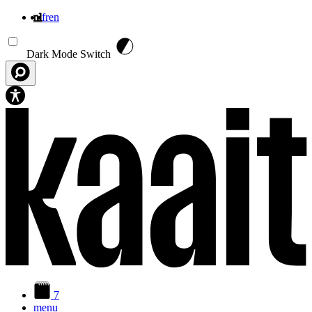
nl
fr
en
Overslaan en naar de inhoud gaan
Dark Mode Switch
7
menu