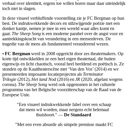
verhaal over identiteit, ergens toe willen horen maar daar uiteindelijk
toch niet in slagen.
In deze visueel verbluffende voorstelling zie je FC Bergman op hun
best. De indrukwekkende decors en stilzwijgende poëzie met een
donker kantje, nemen je mee in een wereld waar alles komt en
gaat.
The Sheep Song i
s een moderne parabel over de angst voor en
aantrekkingskracht van verandering in een mensenleven. De
tragedie van de mens als fundamenteel veranderend wezen.
•
FC Bergman
werd in 2008 opgericht door zes theatermakers. Op
korte tijd ontwikkelden ze een heel eigen theatertaal, die buiten
eigenwijs en licht chaotisch, vooral heel beeldend en poëtisch is. Ze
stonden op de Kaaitheaterscène met ‘Van den Vos’ (2014) en we
presenteerden imposante locatieprojecten als
Terminator
Trilogie
(2012),
Het land Nod
(2016) en
JR
(2020, afgelast wegens
corona).
The Sheep Song
werd ook opgenomen in het culturele
programma van het Belgische voorzitterschap van de Raad van de
Europese Unie.
"Een visueel indrukwekkende fabel over een schaap
dat mens wil worden, maar nergens echt helemaal
thuishoort." —
De Standaard
"Met een even absurde als simpele premisse maakt FC