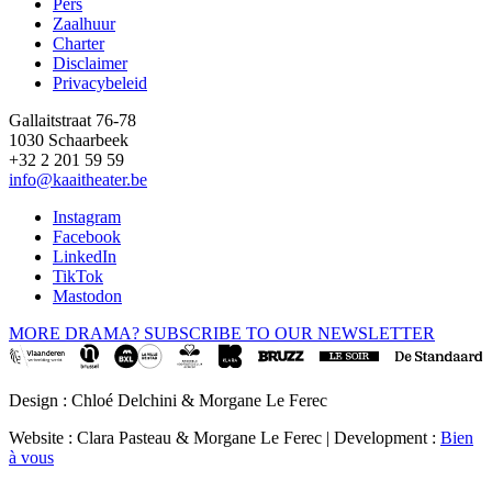
Pers
Footer
Zaalhuur
Charter
Disclaimer
Privacybeleid
Gallaitstraat 76-78
1030 Schaarbeek
+32 2 201 59 59
info@kaaitheater.be
Instagram
Facebook
LinkedIn
TikTok
Mastodon
MORE DRAMA? SUBSCRIBE TO OUR NEWSLETTER
Design : Chloé Delchini & Morgane Le Ferec
Website : Clara Pasteau & Morgane Le Ferec | Development :
Bien
à vous