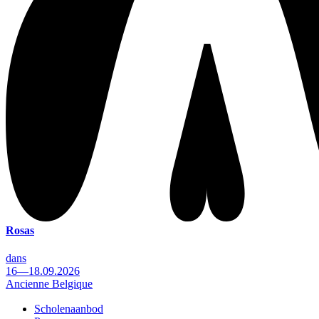
Rosas
dans
16—18.09.2026
Ancienne Belgique
Scholenaanbod