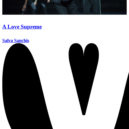
A Love Supreme
Salva Sanchis