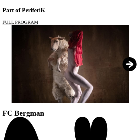
Part of PeriferiK
FULL PROGRAM
1
/
8
FC Bergman