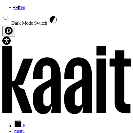
nl
fr
en
Aller au contenu principal
Dark Mode Switch
6
menu