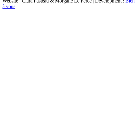
Website : Clara Pasteau & Morgane Le Ferec | Development :
Bien
à vous