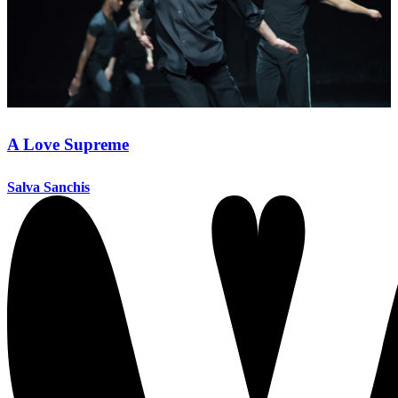
A Love Supreme
Salva Sanchis