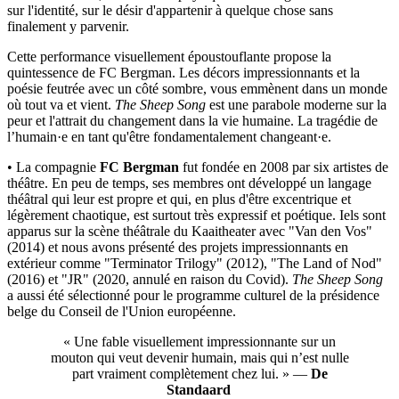
sur l'identité, sur le désir d'appartenir à quelque chose sans
finalement y parvenir.
Cette performance visuellement époustouflante propose la
quintessence de FC Bergman. Les décors impressionnants et la
poésie feutrée avec un côté sombre, vous emmènent dans un monde
où tout va et vient.
The Sheep Song
est une parabole moderne sur la
peur et l'attrait du changement dans la vie humaine. La tragédie de
l’humain·e en tant qu'être fondamentalement changeant·e.
• La compagnie
FC Bergman
fut fondée en 2008 par six artistes de
théâtre. En peu de temps, ses membres ont développé un langage
théâtral qui leur est propre et qui, en plus d'être excentrique et
légèrement chaotique, est surtout très expressif et poétique. Iels sont
apparus sur la scène théâtrale du Kaaitheater avec "Van den Vos"
(2014) et nous avons présenté des projets impressionnants en
extérieur comme "Terminator Trilogy" (2012), "The Land of Nod"
(2016) et "JR" (2020, annulé en raison du Covid).
The Sheep Song
a aussi été sélectionné pour le programme culturel de la présidence
belge du Conseil de l'Union européenne.
« Une fable visuellement impressionnante sur un
mouton qui veut devenir humain, mais qui n’est nulle
part vraiment complètement chez lui. » —
De
Standaard