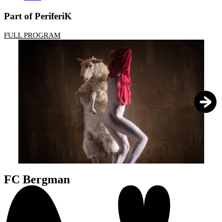
Part of PeriferiK
FULL PROGRAM
1
/
8
FC Bergman