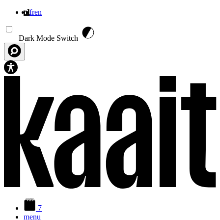
nl
fr
en
Overslaan en naar de inhoud gaan
Dark Mode Switch
7
menu