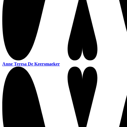
Anne Teresa De Keersmaeker