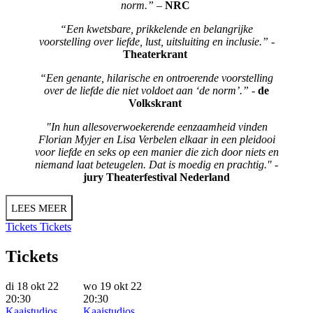
norm.”
–
NRC
“Een kwetsbare, prikkelende en belangrijke
voorstelling over liefde, lust, uitsluiting en inclusie.”
-
Theaterkrant
“Een genante, hilarische en ontroerende voorstelling
over de liefde die niet voldoet aan ‘de norm’.”
-
de
Volkskrant
"In hun allesoverwoekerende eenzaamheid vinden
Florian Myjer en Lisa Verbelen elkaar in een pleidooi
voor liefde en seks op een manier die zich door niets en
niemand laat beteugelen. Dat is moedig en prachtig."
-
jury Theaterfestival Nederland
LEES MEER
Tickets
Tickets
Tickets
di 18 okt 22
wo 19 okt 22
20:30
20:30
Kaaistudios
Kaaistudios