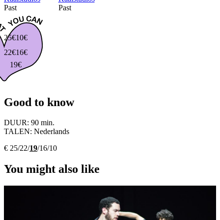
Past
Past
25€
10€
22€
16€
19€
Good to know
DUUR:
90 min.
TALEN:
Nederlands
€ 25/22/
19
/16/10
You might also like