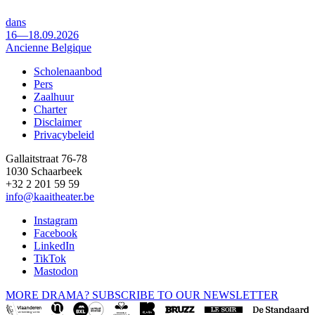
dans
16—18.09.2026
Ancienne Belgique
Scholenaanbod
Pers
Footer
Zaalhuur
Charter
Disclaimer
Privacybeleid
Gallaitstraat 76-78
1030 Schaarbeek
+32 2 201 59 59
info@kaaitheater.be
Instagram
Facebook
LinkedIn
TikTok
Mastodon
MORE DRAMA? SUBSCRIBE TO OUR NEWSLETTER