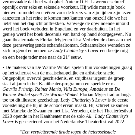
veroorzaakte dat heel wat ophef. Auteur D.H. Lawrence schreef
openlijk over seks en seksuele voorkeur. Hij wilde met zijn boek
nieuwe rolmodellen creëren voor de lezers van zijn tijd en zijn lezers
aanzetten in het reine te komen met kanten van onszelf die we het
liefst aan het daglicht onttrekken. Vanwege de opwindende inhoud
werd het boek verboden in Engeland en ver daarbuiten. In het
geniep werd het boek decennia van hand op hand doorgegeven. Nu
gaan theatermakers Florian Myjer en Lisa Verbelen de dans aan met
deze grensverleggende schandaalroman. Schaamteloos wentelen ze
zich in genot en nemen ze
Lady Chatterley’s Lover
een beetje ruig
e
en een beetje teder mee naar de 21
eeuw.
• De makers van De Warme Winkel spelen hun voorstellingen graag
op het scherpst van de maatschappelijke en artistieke snede.
Ongepolijst, overvol geschiedenis, en strijdbaar urgent: de groep
staat al jaren in het Kaaitheater-programma en speelde er o.a.
Gavrilo Princip, Rainer Maria, Villa Europa, Amadeus
en
De
Warme Winkel speelt De Warme Winkel.
Florian Myjer trad onlangs
toe tot dit illustere gezelschap,
Lady Chatterley’s Lover
is de eerste
voorstelling die hij in de schoot ervan maakt. Hij schreef ze samen
met Marieke de Zwaan en met Lisa Verbelen, die het Theaterfestival
2020 opende in het Kaaitheater met de solo
All
.
Lady Chatterley’s
Lover
is geselecteerd voor het Nederlandse Theaterfestival 2022.
“Een verpletterende tirade tegen de heteroseksuele