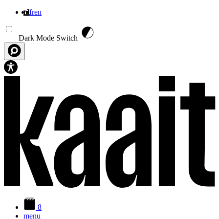
nl
fr
en
Overslaan en naar de inhoud gaan
Dark Mode Switch
8
menu