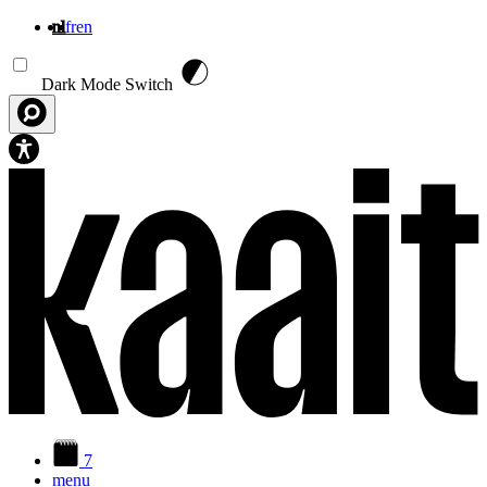
nl
fr
en
Overslaan en naar de inhoud gaan
Dark Mode Switch
7
menu