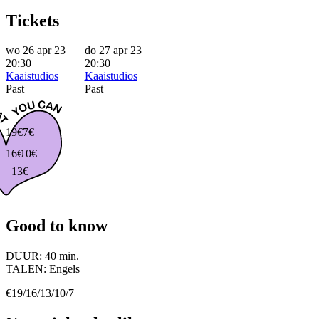
Tickets
wo 26 apr 23
do 27 apr 23
20:30
20:30
Kaaistudios
Kaaistudios
Past
Past
19€
7€
16€
10€
13€
Good to know
DUUR:
40 min.
TALEN:
Engels
€19/16/
13
/10/7