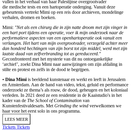
vullen in het verhaal van haar Palestijnse overgrootvader
die medische tests en een hartoperatie onderging. Vanuit deze
gebeurtenis vertrekt Mimi op een reis door archieven, mondelinge
verhalen, dromen en boeken.
Mimi:
"Net als een chirurg die in zijn natte droom met zijn vinger in
een hart port tijdens een operatie, voer ik mijn onderzoek naar de
performatieve aspecten van een openhartoperatie ook vanuit een
verlangen. Het hart van mijn overgrootvader, verzegeld achter meer
dan honderd hechtingen van zijn borst tot zijn middel, werd met zijn
laatste daad van zelfverbranding tot as gereduceerd."
Geconfronteerd met het mysterie van dit nu ontoegankelijke
‘archief’, zoekt Dina Mimi naar aanwijzingen om zijn afdaling in
stilte en protest en zelfs in de dood te begrijpen.
•
Dina Mimi
is beeldend kunstenaar en werkt en leeft in Jerusalem
en Amsterdam. Aan de hand van video, tekst, geluid en performance
onderzoekt ze thema’s als rouw, de dood, geheugen en het koloniaal
verleden. In 2021 deed ze een residentie in de Kaaistudio's in het
kader van de
The School of Contamination
van
Kunstenfestivaldesarts. Met
Grinding the wind
verwelkomen we
haar voor het eerst solo in ons programma.
LEES MEER
Tickets
Tickets