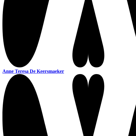
Anne Teresa De Keersmaeker