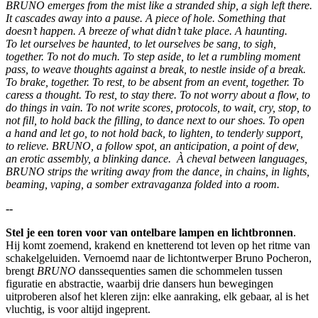
BRUNO emerges from the mist like a stranded ship, a sigh left there.
It cascades away into a pause. A piece of hole. Something that
doesn’t happen. A breeze of what didn’t take place. A haunting.
To let ourselves be haunted, to let ourselves be sang, to sigh,
together. To not do much. To step aside, to let a rumbling moment
pass, to weave thoughts against a break, to nestle inside of a break.
To brake, together. To rest, to be absent from an event, together. To
caress a thought. To rest, to stay there. To not worry about a flow, to
do things in vain. To not write scores, protocols, to wait, cry, stop, to
not fill, to hold back the filling, to dance next to our shoes. To open
a hand and let go, to not hold back, to lighten, to tenderly support,
to relieve. BRUNO, a follow spot, an anticipation, a point of dew,
an erotic assembly, a blinking dance. À cheval between languages,
BRUNO strips the writing away from the dance, in chains, in lights,
beaming, vaping, a somber extravaganza folded into a room.
--
Stel je een toren voor van ontelbare lampen en lichtbronnen
.
Hij komt zoemend, krakend en knetterend tot leven op het ritme van
schakelgeluiden. Vernoemd naar de lichtontwerper Bruno Pocheron,
brengt
BRUNO
danssequenties samen die schommelen tussen
figuratie en abstractie, waarbij drie dansers hun bewegingen
uitproberen alsof het kleren zijn: elke aanraking, elk gebaar, al is het
vluchtig, is voor altijd ingeprent.