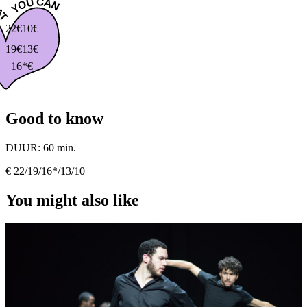
22€
10€
19€
13€
16*€
Good to know
DUUR:
60 min.
€ 22/19/16*/13/10
You might also like