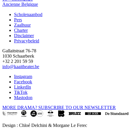
Ancienne Belgique
Scholenaanbod
Pers
Footer
Zaalhuur
Charter
Disclaimer
Privacybeleid
Gallaitstraat 76-78
1030 Schaarbeek
+32 2 201 59 59
info@kaaitheater.be
Instagram
Facebook
LinkedIn
TikTok
Mastodon
MORE DRAMA? SUBSCRIBE TO OUR NEWSLETTER
Design : Chloé Delchini & Morgane Le Ferec