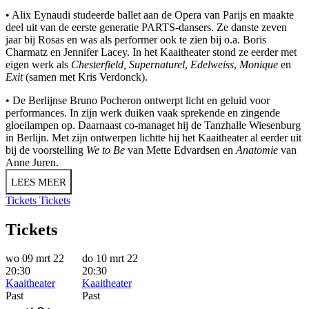
• Alix Eynaudi studeerde ballet aan de Opera van Parijs en maakte
deel uit van de eerste generatie PARTS-dansers. Ze danste zeven
jaar bij Rosas en was als performer ook te zien bij o.a. Boris
Charmatz en Jennifer Lacey. In het Kaaitheater stond ze eerder met
eigen werk als
Chesterfield, Supernaturel
,
Edelweiss
,
Monique
en
Exit
(samen met Kris Verdonck).
• De Berlijnse Bruno Pocheron ontwerpt licht en geluid voor
performances. In zijn werk duiken vaak sprekende en zingende
gloeilampen op. Daarnaast co-managet hij de Tanzhalle Wiesenburg
in Berlijn. Met zijn ontwerpen lichtte hij het Kaaitheater al eerder uit
bij de voorstelling
We to Be
van Mette Edvardsen en
Anatomie
van
Anne Juren.
LEES MEER
Tickets
Tickets
Tickets
wo 09 mrt 22
do 10 mrt 22
20:30
20:30
Kaaitheater
Kaaitheater
Past
Past