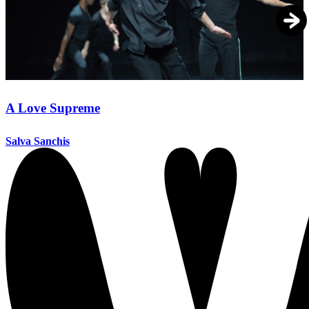
A Love Supreme
Salva Sanchis