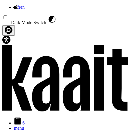
nl
fr
en
Overslaan en naar de inhoud gaan
Dark Mode Switch
6
menu