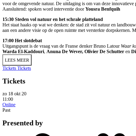
voor de omgevende natuur. De uitdaging is om van deze innovatieve p
Aansluitend: spoken word interventie door
Yousra Benfquih
15:30 Steden vol natuur en het schrale platteland
Het staat haaks op wat we denken: de stad zit vol natuur en landbouwg
aan een andere visie op de open ruimte met versterkte dorpskernen.
M
17:00 Het slotdebat
Uitgangspunt is de vraag van de Franse denker Bruno Latour
Waar k
Warda El-Kaddouri
,
Anuna De Wever,
Olivier De Schutter
en
Di
LEES MEER
Tickets
Tickets
Tickets
zo 18 okt 20
11:00
Online
Past
Presented by