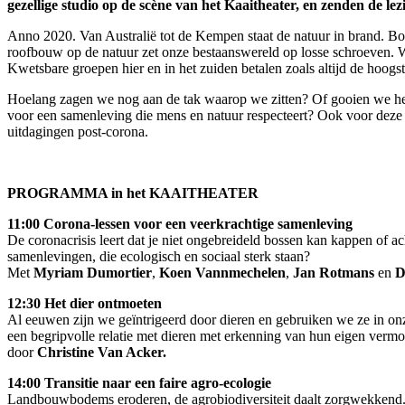
gezellige studio op de scène van het Kaaitheater, en zenden de l
Anno 2020. Van Australië tot de Kempen staat de natuur in brand. Boss
roofbouw op de natuur zet onze bestaanswereld op losse schroeven. 
Kwetsbare groepen hier en in het zuiden betalen zoals altijd de hoogste
Hoelang zagen we nog aan de tak waarop we zitten? Of gooien we het r
voor een samenleving die mens en natuur respecteert? Ook voor deze z
uitdagingen post-corona.
PROGRAMMA in het KAAITHEATER
11:00 Corona-lessen voor een veerkrachtige samenleving
De coronacrisis leert dat je niet ongebreideld bossen kan kappen of 
samenlevingen, die ecologisch en sociaal sterk staan?
Met
Myriam Dumortier
,
Koen Vannmechelen
,
Jan Rotmans
en
D
12:30 Het dier ontmoeten
Al eeuwen zijn we geïntrigeerd door dieren en gebruiken we ze in onz
een begripvolle relatie met dieren met erkenning van hun eigen verm
door
Christine Van Acker.
14:00 Transitie naar een faire agro-ecologie
Landbouwbodems eroderen, de agrobiodiversiteit daalt zorgwekkend. 