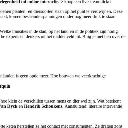
legenheid tot online interactie. >
koop een livestream-ticket
joenen planten- en diersoorten staan op het punt te verdwijnen. Deze
aakt, komen bestaande spanningen onder nog meer druk te staan.
 transities in de stad, op het land en in de politiek zijn nodig
he experts en denkers uit het middenveld uit. Buig je met hen over de
loonlanden is geen optie meer. Hoe bouwen we veerkrachtige
fquih
oe klein de verschillen tussen mens en dier wel zijn. Wat betekent
Van Dyck
en
Hendrik Schoukens.
Aansluitend: literaire interventie
e keten herstellen ze het contact met consumenten. Ze dragen zorg