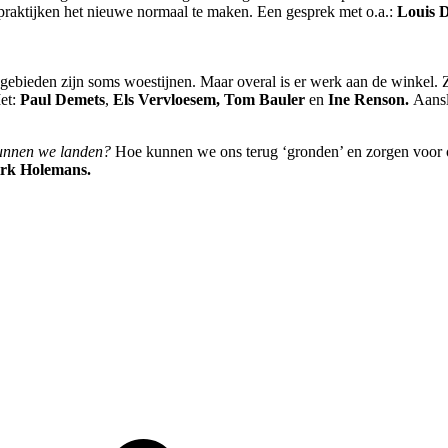
raktijken het nieuwe normaal te maken. Een gesprek met o.a.:
Louis 
ebieden zijn soms woestijnen. Maar overal is er werk aan de winkel. Zo 
et:
Paul Demets
,
Els Vervloesem, Tom Bauler
en
Ine Renson.
Aansl
unnen we landen?
Hoe kunnen we ons terug ‘gronden’ en zorgen voor o
rk Holemans.