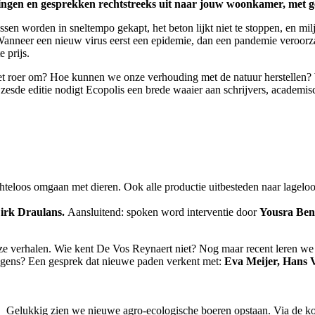
ezingen en gesprekken rechtstreeks uit naar jouw woonkamer, met ge
en worden in sneltempo gekapt, het beton lijkt niet te stoppen, en mil
Wanneer een nieuw virus eerst een epidemie, dan een pandemie veroorz
 prijs.
oer om? Hoe kunnen we onze verhouding met de natuur herstellen? Welke
esde editie nodigt Ecopolis een brede waaier aan schrijvers, academisc
achteloos omgaan met dieren. Ook alle productie uitbesteden naar lage
irk Draulans.
Aansluitend: spoken word interventie door
Yousra Ben
e verhalen. Wie kent De Vos Reynaert niet? Nog maar recent leren we h
ogens? Een gesprek dat nieuwe paden verkent met:
Eva Meijer
, Hans 
Gelukkig zien we nieuwe agro-ecologische boeren opstaan. Via de kort