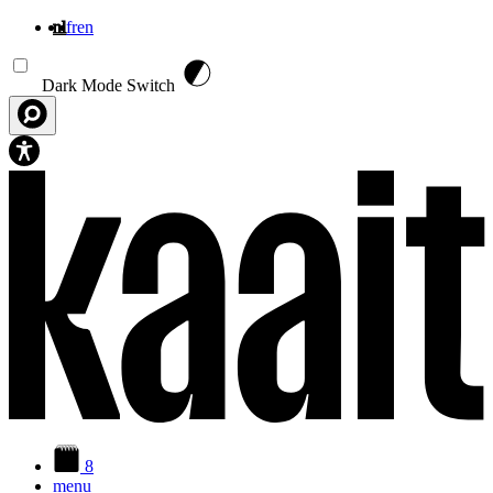
nl
fr
en
Overslaan en naar de inhoud gaan
Dark Mode Switch
8
menu