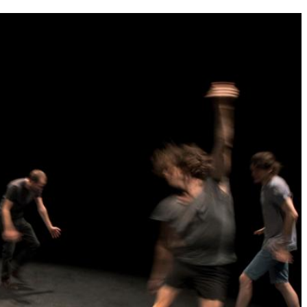
the
as you
e this
ree to