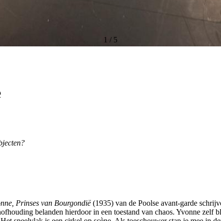
1
/
5
ë
bjecten?
nne, Prinses van Bourgondië
(1935) van de Poolse avant-garde schrijve
fhouding belanden hierdoor in een toestand van chaos. Yvonne zelf blij
. Het speelvlak is een cirkel op scène. Als toeschouwer stap je mee in d