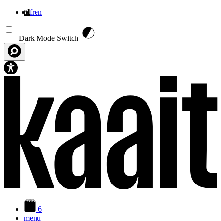
nl
fr
en
Overslaan en naar de inhoud gaan
Dark Mode Switch
6
menu