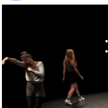
W
By
Mo
Th
te
ac
ad
Th
in
th