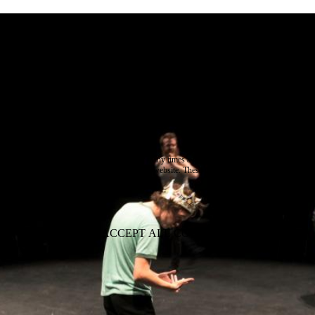
e use cookies on this site to enhance your user experience
 clicking the Accept button, you agree to us doing so.
re info
Essential
ese cookies are necessary for purely technical reasons for a normal visit to the website. Given 
chnical necessity, only an information obligation applies, and these cookies are placed as soon 
cess the website.
Marketing
vertising and remarketing cookies, etc.
Statistics
ese are cookies that enable us to know how many times a given page has been consulted. We us
formation solely to improve the content of our website. These cookies are only placed if you ag
eir placement.
SAVE PREFERENCES
NO THANK YOU
ACCEPT ALL COOKIES
WITHDRAW CONSENT