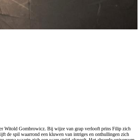
r Witold Gombrowicz. Bij wijze van grap verlooft prins Filip zich
ft de spil waarrond een kluwen van intriges en onthullingen zich
eze arena waarin zich een ware strijd afspeelt. Het absurde universum