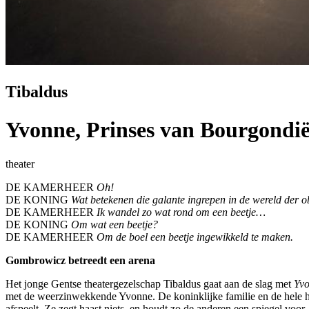
Tibaldus
Yvonne, Prinses van Bourgondi
theater
DE KAMERHEER
Oh!
DE KONING
Wat betekenen die galante ingrepen in de wereld der o
DE KAMERHEER
Ik wandel zo wat rond om een beetje…
DE KONING
Om wat een beetje?
DE KAMERHEER
Om de boel een beetje ingewikkeld te maken.
Gombrowicz betreedt een arena
Het jonge Gentse theatergezelschap Tibaldus gaat aan de slag met
Yvo
met de weerzinwekkende Yvonne. De koninklijke familie en de hele ho
afspeelt. Ze zegt haast niets, en houdt zo de anderen een spiegel voor