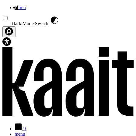
nl
fr
en
Overslaan en naar de inhoud gaan
Dark Mode Switch
9
menu