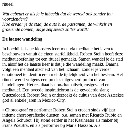
ritueel
Wat gebeurt er als je je inbeeldt dat de wereld ook zonder jou
voortdendert?
Hoe ervaar je de stad, de auto’s, de passanten, de winkels en
groeiende bomen, als je zelf steeds stiller wordt?
De laatste wandeling
In boeddhistische kloosters leert men via meditatie het leven te
beschouwen vanuit de eigen sterfelijkheid. Robert Steijn heeft deze
meditatieoefening tot een ritueel gemaakt. Samen wandel je de stad
in, alsof het de laatste keer is dat je die wandeling maakt. Daarna
volgt een mentaal afscheid van het lichaam, zonder je verder
emotioneel te identificeren met de tijdelijkheid van het bestaan. Het
ritueel werkt volgens een precies uitgevoerd protocol van
handelingen. Het resultaat is non-dramatisch, rustgevend en
meditatief. Een tweede inspiratiebron is de gevederde slang
Quetzalcoatl. Robert Steijn onderzoekt de cultus van deze Azteekse
god al enkele jaren in Mexico-City.
• Choreograaf en performer Robert Steijn creëert sinds vijf jaar
intieme choreografische duetten, o.a. samen met Ricardo Rubio en
Angela Schubot. Hij stond eerder in het Kaaiheater als maker bij
Frans Poelstra, en als performer bij Maria Hassabi. Als