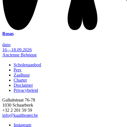
Rosas
dans
16—18.09.2026
Ancienne Belgique
Scholenaanbod
Pers
Footer
Zaalhuur
Charter
Disclaimer
Privacybeleid
Gallaitstraat 76-78
1030 Schaarbeek
+32 2 201 59 59
info@kaaitheater.be
Instagram