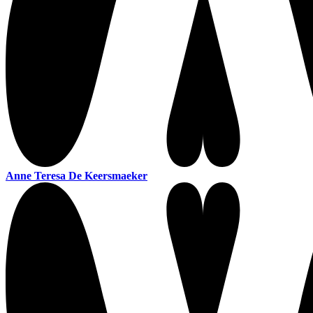
Anne Teresa De Keersmaeker