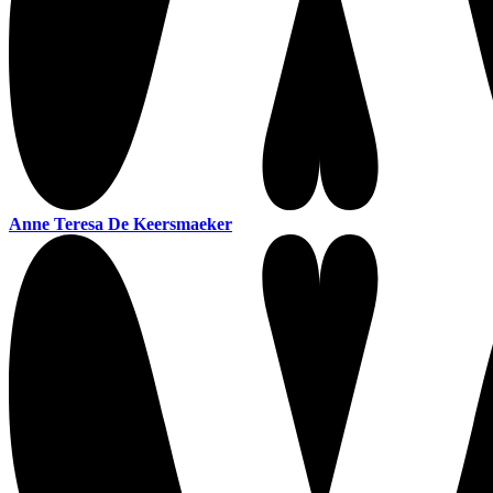
Anne Teresa De Keersmaeker