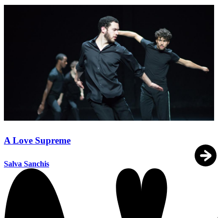
A Love Supreme
Salva Sanchis