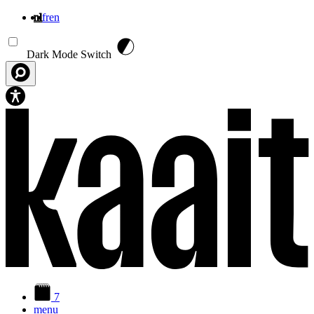
nl
fr
en
Overslaan en naar de inhoud gaan
Dark Mode Switch
7
menu