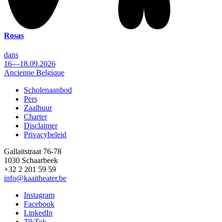
Rosas
dans
16—18.09.2026
Ancienne Belgique
Scholenaanbod
Pers
Footer
Zaalhuur
Charter
Disclaimer
Privacybeleid
Gallaitstraat 76-78
1030 Schaarbeek
+32 2 201 59 59
info@kaaitheater.be
Instagram
Facebook
LinkedIn
TikTok