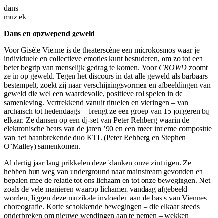
dans
muziek
Dans en opzwepend geweld
Voor Gisèle Vienne is de theaterscène een microkosmos waar je
individuele en collectieve emoties kunt bestuderen, om zo tot een
beter begrip van menselijk gedrag te komen. Voor
CROWD
zoomt
ze in op geweld. Tegen het discours in dat alle geweld als barbaars
bestempelt, zoekt zij naar verschijningsvormen en afbeeldingen van
geweld die wél een waardevolle, positieve rol spelen in de
samenleving. Vertrekkend vanuit rituelen en vieringen – van
archaïsch tot hedendaags – brengt ze een groep van 15 jongeren bij
elkaar. Ze dansen op een dj-set van Peter Rehberg waarin de
elektronische beats van de jaren ’90 en een meer intieme compositie
van het baanbrekende duo KTL (Peter Rehberg en Stephen
O’Malley) samenkomen.
Al dertig jaar lang prikkelen deze klanken onze zintuigen. Ze
hebben hun weg van underground naar mainstream gevonden en
bepalen mee de relatie tot ons lichaam en tot onze bewegingen. Net
zoals de vele manieren waarop lichamen vandaag afgebeeld
worden, liggen deze muzikale invloeden aan de basis van Viennes
choreografie. Korte schokkende bewegingen – die elkaar steeds
onderbreken om nieuwe wendingen aan te nemen – wekken