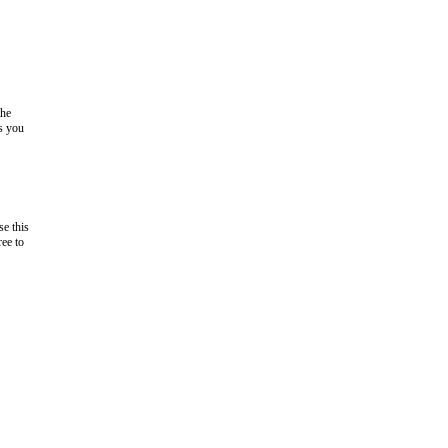
the
as you
e this
ree to