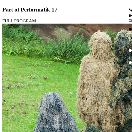
Part of Performatik 17
W
By
Mo
FULL PROGRAM
Th
te
ac
ad
Th
in
th