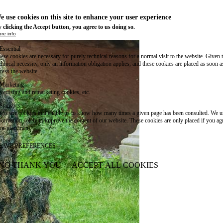
e use cookies on this site to enhance your user experience
 clicking the Accept button, you agree to us doing so.
re info
Essential
ese cookies are necessary for purely technical reasons for a normal visit to the website. Given 
chnical necessity, only an information obligation applies, and these cookies are placed as soon 
cess the website.
Marketing
vertising and remarketing cookies, etc.
Statistics
ese are cookies that enable us to know how many times a given page has been consulted. We us
formation solely to improve the content of our website. These cookies are only placed if you ag
eir placement.
SAVE PREFERENCES
NO THANK YOU
ACCEPT ALL COOKIES
WITHDRAW CONSENT