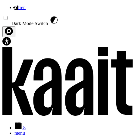
nl
fr
en
Overslaan en naar de inhoud gaan
Dark Mode Switch
8
menu