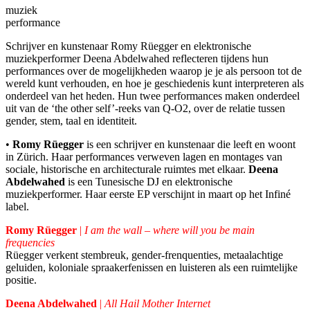
muziek
performance
Schrijver en kunstenaar Romy Rüegger en elektronische
muziekperformer Deena Abdelwahed reflecteren tijdens hun
performances over de mogelijkheden waarop je je als persoon tot de
wereld kunt verhouden, en hoe je geschiedenis kunt interpreteren als
onderdeel van het heden. Hun twee performances maken onderdeel
uit van de ‘the other self’-reeks van Q-O2, over de relatie tussen
gender, stem, taal en identiteit.
•
Romy Rüegger
is een schrijver en kunstenaar die leeft en woont
in Zürich. Haar performances verweven lagen en montages van
sociale, historische en architecturale ruimtes met elkaar.
Deena
Abdelwahed
is een Tunesische DJ en elektronische
muziekperformer. Haar eerste EP verschijnt in maart op het Infiné
label.
Romy Rüegger
|
I am the wall – where will you be main
frequencies
Rüegger verkent stembreuk, gender-frenquenties, metaalachtige
geluiden, koloniale spraakerfenissen en luisteren als een ruimtelijke
positie.
Deena Abdelwahed
|
All Hail Mother Internet