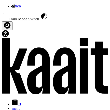
nl
fr
en
Overslaan en naar de inhoud gaan
Dark Mode Switch
9
menu