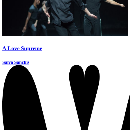
A Love Supreme
Salva Sanchis