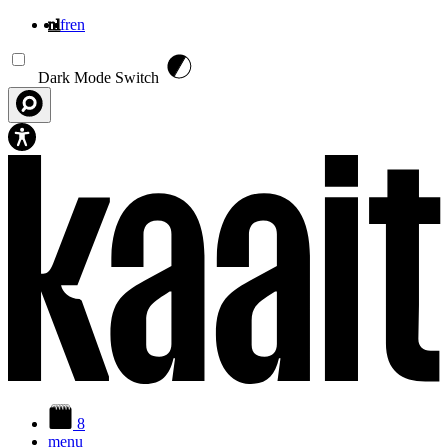
nl
fr
en
Overslaan en naar de inhoud gaan
Dark Mode Switch
8
menu