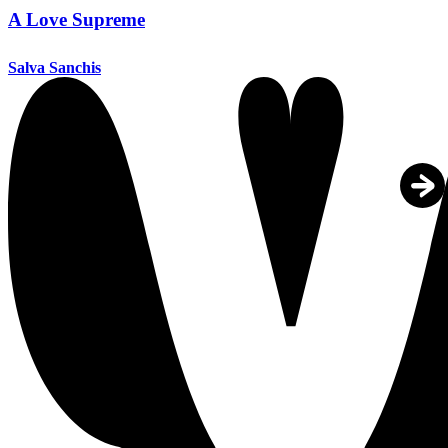
A Love Supreme
Salva Sanchis