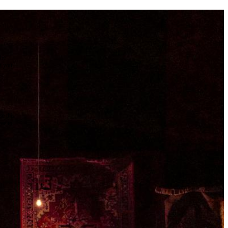
the
as you
e this
ree to