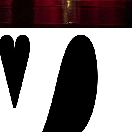
1
/
6