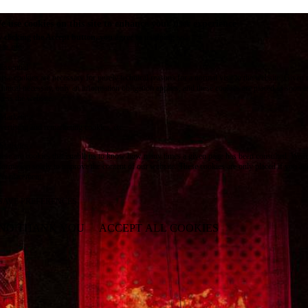
e use cookies on this site to enhance your user experience
 clicking the Accept button, you agree to us doing so.
re info
Essential
ese cookies are necessary for purely technical reasons for a normal visit to the website. Given 
chnical necessity, only an information obligation applies, and these cookies are placed as soon 
cess the website.
Marketing
vertising and remarketing cookies, etc.
Statistics
ese are cookies that enable us to know how many times a given page has been consulted. We us
formation solely to improve the content of our website. These cookies are only placed if you ag
eir placement.
SAVE PREFERENCES
NO THANK YOU
ACCEPT ALL COOKIES
WITHDRAW CONSENT