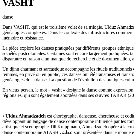
VASHT
danse
Dans VASHT, qui est le troisième volet de sa trilogie, Ulduz Ahmadzade
généalogies complexes. Dans le contexte des infrastructures commerci
mémoire et résistance.
La pièce explore les danses pratiquées par différents groupes ethniques
sociétés postcoloniales. Certaines sont encore largement pratiquées, t
disparaître en raison d'un manque de recherche et de documentation, ai
Un djinn charmant et sarcastique accompagne les rituels traditionnels 
femmes, en privé ou en public, ces danses ont été transmises et transfo
généalogies de la danse. La question de l'évolution des pratiques cult
En vieux persan, le mot « vasht » désigne la danse comme expression d
régionales, qui sont également abordées dans ses œuvres TARAB (
•
Ulduz Ahmadzadeh
est chorégraphe, danseuse, chercheuse et codirectrice artistique de la 
développant un langage de danse contemporaine influencé par les formes
artistique et scénographe Till Krappmann, Ahmadzadeh opère à la croisé
danse contemporaine ATASH عطش sont présentées dans le mo