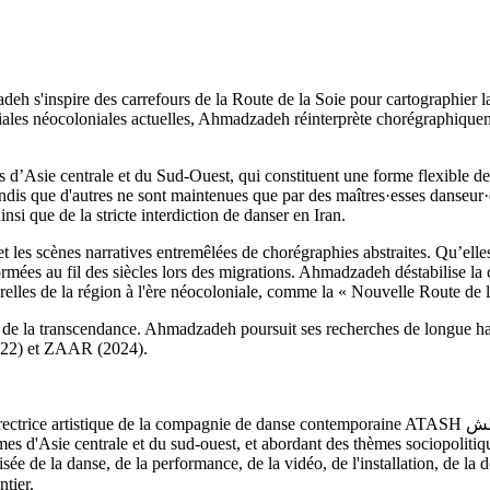
h s'inspire des carrefours de la Route de la Soie pour cartographier la
ales néocoloniales actuelles, Ahmadzadeh réinterprète chorégraphiquem
 d’Asie centrale et du Sud-Ouest, qui constituent une forme flexible de 
andis que d'autres ne sont maintenues que par des maîtres·esses danseur
nsi que de la stricte interdiction de danser en Iran.
et les scènes narratives entremêlées de chorégraphies abstraites. Qu’ell
rmées au fil des siècles lors des migrations. Ahmadzadeh déstabilise la 
urelles de la région à l'ère néocoloniale, comme la « Nouvelle Route de 
e la transcendance. Ahmadzadeh poursuit ses recherches de longue halei
2022) et ZAAR (2024).
compagnie de danse contemporaine ATASH عطش. Son travail artistique rompt avec l'esthétique occidentale,
 d'Asie centrale et du sud-ouest, et abordant des thèmes sociopolitiques
e de la danse, de la performance, de la vidéo, de l'installation, de la
nde entier.