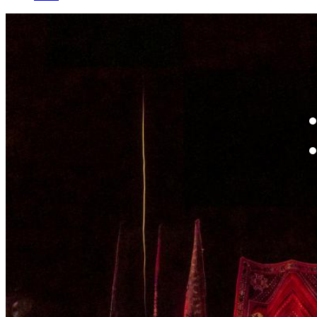
W
By
Mo
Th
te
ac
ad
Th
in
th