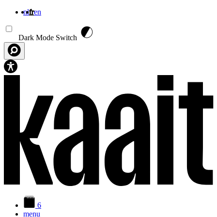
nl
fr
en
Aller au contenu principal
Dark Mode Switch
6
menu