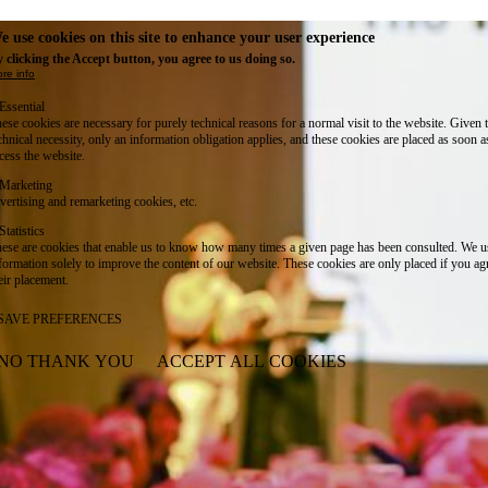
e use cookies on this site to enhance your user experience
 clicking the Accept button, you agree to us doing so.
re info
Essential
ese cookies are necessary for purely technical reasons for a normal visit to the website. Given 
chnical necessity, only an information obligation applies, and these cookies are placed as soon 
cess the website.
Marketing
vertising and remarketing cookies, etc.
Statistics
ese are cookies that enable us to know how many times a given page has been consulted. We us
formation solely to improve the content of our website. These cookies are only placed if you ag
eir placement.
SAVE PREFERENCES
NO THANK YOU
ACCEPT ALL COOKIES
WITHDRAW CONSENT