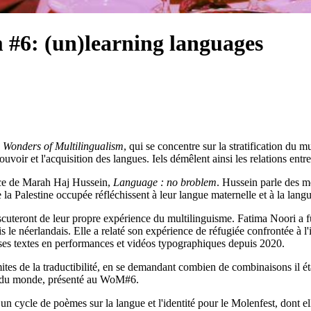
 #6: (un)learning languages
 Wonders of Multilingualism
, qui se concentre sur la stratification du 
ouvoir et l'acquisition des langues. Iels démêlent ainsi les relations entre 
nce de Marah Haj Hussein,
Language : no broblem
. Hussein parle des m
 la Palestine occupée réfléchissent à leur langue maternelle et à la langu
scuteront de leur propre expérience du multilinguisme. Fatima Noori a 
is le néerlandais. Elle a relaté son expérience de réfugiée confrontée à 
 ses textes en performances et vidéos typographiques depuis 2020.
ites de la traductibilité, en se demandant combien de combinaisons il éta
io du monde, présenté au WoM#6.
 un cycle de poèmes sur la langue et l'identité pour le Molenfest, dont ell