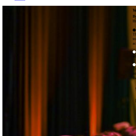
W
By
Mo
Th
te
ac
ad
Th
in
th