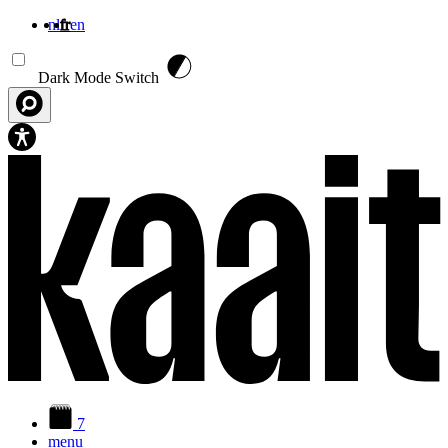
nl
fr
en
Aller au contenu principal
Dark Mode Switch
7
menu