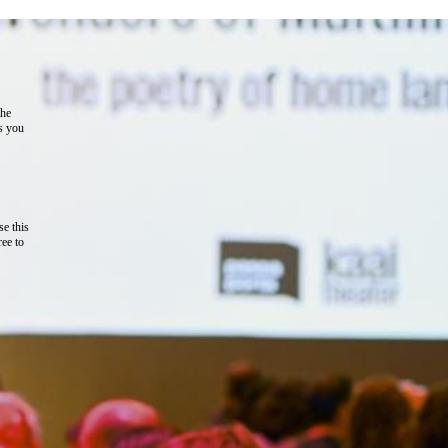
the
as you
e this
ree to