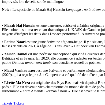
improvisés lors de cette soirée multilingue.
Note :
Le spectacle de Marah Haj Hussein
Language : no broblem
co
• Marah Haj Hussein
est une danseuse, actrice et créatrice originai
Elle a obtenu son master en art dramatique à la KASK de Gand en juin
moyens d'intégrer les deux dans l'espace performatif. À travers sa pra
• Fatima Noori
est une jeune écrivaine afghano-belge. Il y a six ans,
fait ses débuts en 2021, à l'âge de 13 ans, avec « Het boek van Fatim
• Zaïneb Hamdi
est une poétesse francophone qui vit à Bruxelles dep
Belgique et en France. En 2020, elle commence à adapter ses textes po
publie
Où mon amour sera houb
, son deuxième recueil de poèmes.
• Maud Vanhauwaert
est une écrivaine et performeuse néerlandaise.
(2020), qui a reçu le prix Jan Campert et a été qualifié de « fête » p
• Lisette Ma Neza
est originaire des Pays-Bas, mais vit depuis à Bru
poésie. Elle est devenue vice-championne du monde de slam de poésie 
surnommée « notre Amanda Gorman à nous ». Elle est devenue la prem
Tickets
Tickets