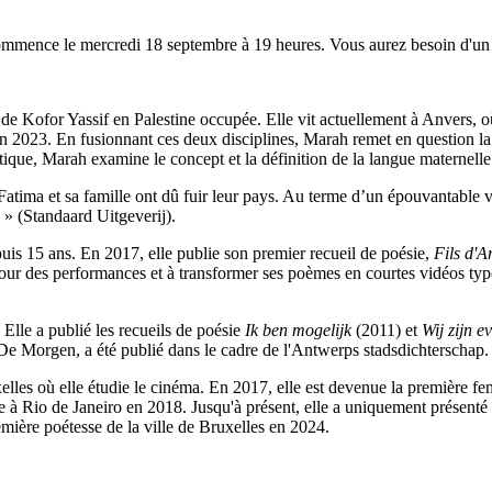
mmence le mercredi 18 septembre à 19 heures. Vous aurez besoin d'un b
re de Kofor Yassif en Palestine occupée. Elle vit actuellement à Anvers,
 2023. En fusionnant ces deux disciplines, Marah remet en question la 
tique, Marah examine le concept et la définition de la langue maternell
 Fatima et sa famille ont dû fuir leur pays. Au terme d’un épouvantable v
a » (Standaard Uitgeverij).
uis 15 ans. En 2017, elle publie son premier recueil de poésie,
Fils d'A
ur des performances et à transformer ses poèmes en courtes vidéos typo
 Elle a publié les recueils de poésie
Ik ben mogelijk
(2011) et
Wij zijn e
ar De Morgen, a été publié dans le cadre de l'Antwerps stadsdichterschap
xelles où elle étudie le cinéma. En 2017, elle est devenue la première
à Rio de Janeiro en 2018. Jusqu'à présent, elle a uniquement présenté 
ière poétesse de la ville de Bruxelles en 2024.