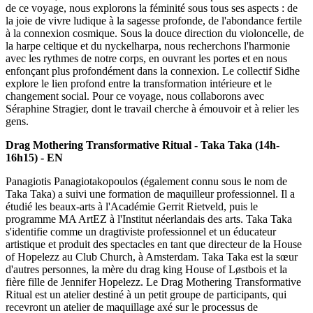
de ce voyage, nous explorons la féminité sous tous ses aspects : de
la joie de vivre ludique à la sagesse profonde, de l'abondance fertile
à la connexion cosmique. Sous la douce direction du violoncelle, de
la harpe celtique et du nyckelharpa, nous recherchons l'harmonie
avec les rythmes de notre corps, en ouvrant les portes et en nous
enfonçant plus profondément dans la connexion. Le collectif Sidhe
explore le lien profond entre la transformation intérieure et le
changement social. Pour ce voyage, nous collaborons avec
Séraphine Stragier, dont le travail cherche à émouvoir et à relier les
gens.
Drag Mothering Transformative Ritual - Taka Taka (14h-
16h15) - EN
Panagiotis Panagiotakopoulos (également connu sous le nom de
Taka Taka) a suivi une formation de maquilleur professionnel. Il a
étudié les beaux-arts à l'Académie Gerrit Rietveld, puis le
programme MA ArtEZ à l'Institut néerlandais des arts. Taka Taka
s'identifie comme un dragtiviste professionnel et un éducateur
artistique et produit des spectacles en tant que directeur de la House
of Hopelezz au Club Church, à Amsterdam. Taka Taka est la sœur
d'autres personnes, la mère du drag king House of Løstbois et la
fière fille de Jennifer Hopelezz. Le Drag Mothering Transformative
Ritual est un atelier destiné à un petit groupe de participants, qui
recevront un atelier de maquillage axé sur le processus de