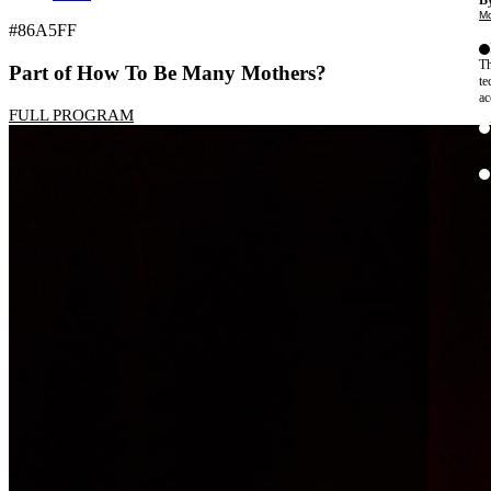
By
Mo
#86A5FF
Th
Part of How To Be Many Mothers?
te
ac
FULL PROGRAM
ad
Th
in
th