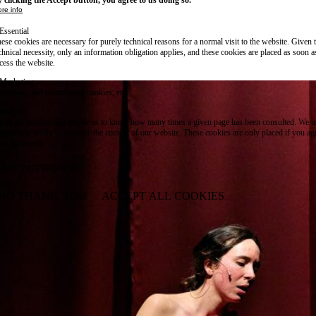
 clicking the Accept button, you agree to us doing so.
re info
Essential
ese cookies are necessary for purely technical reasons for a normal visit to the website. Given 
chnical necessity, only an information obligation applies, and these cookies are placed as soon 
cess the website.
Marketing
vertising and remarketing cookies, etc.
Statistics
ese are cookies that enable us to know how many times a given page has been consulted. We us
formation solely to improve the content of our website. These cookies are only placed if you ag
eir placement.
SAVE PREFERENCES
NO THANK YOU
ACCEPT ALL COOKIES
WITHDRAW CONSENT