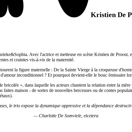
Kristien De P
ieke&Sophia. Avec l'actrice et metteuse en scène Kristien de Proost, ell
tes et craintes vis-à-vis de la maternité.
 entourent la figure maternelle : De la Sainte Vierge à la croqueuse d'
e d'amour inconditionnel ? Et pourquoi devient-elle le bouc émissaire l
bricolée », dans laquelle les acteurs chantent la relation entre la mère 
faites maison - de sortes de nouvelles berceuses ou de contes populaires
iétaux).
es, le trio expose la dynamique oppressive et la dépendance destructric
— Charlotte De Somviele, etcetera