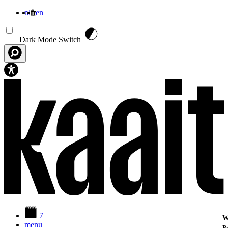
nl
fr
en
Aller au contenu principal
Dark Mode Switch
7
W
menu