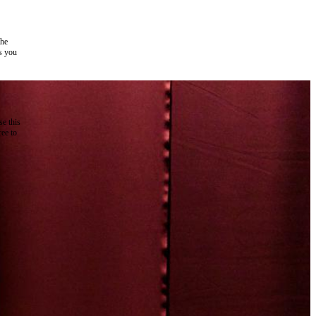
the
as you
e this
ree to