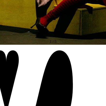
1
/
5