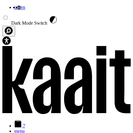
nl
fr
en
Aller au contenu principal
Dark Mode Switch
7
menu