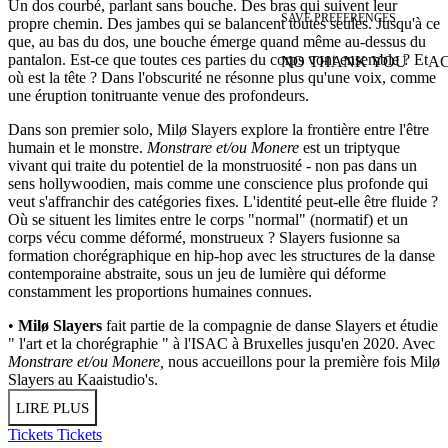
Un dos courbé, parlant sans bouche. Des bras qui suivent leur
SAVE PREFERENCES
propre chemin. Des jambes qui se balancent toutes seules. Jusqu'à ce
que, au bas du dos, une bouche émerge quand même au-dessus du
pantalon. Est-ce que toutes ces parties du corps vont ensemble ? Et
NO THANK YOU
AC
WITHDRAW CONSEN
où est la tête ? Dans l'obscurité ne résonne plus qu'une voix, comme
une éruption tonitruante venue des profondeurs.
Dans son premier solo, Milø Slayers explore la frontière entre l'être
humain et le monstre.
Monstrare et/ou Monere
est un triptyque
vivant qui traite du potentiel de la monstruosité - non pas dans un
sens hollywoodien, mais comme une conscience plus profonde qui
veut s'affranchir des catégories fixes. L'identité peut-elle être fluide ?
Où se situent les limites entre le corps "normal" (normatif) et un
corps vécu comme déformé, monstrueux ? Slayers fusionne sa
formation chorégraphique en hip-hop avec les structures de la danse
contemporaine abstraite, sous un jeu de lumière qui déforme
constamment les proportions humaines connues.
•
Milø Slayers
fait partie de la compagnie de danse Slayers et étudie
" l'art et la chorégraphie " à l'ISAC à Bruxelles jusqu'en 2020. Avec
Monstrare et/ou Monere,
nous accueillons pour la première fois Milø
Slayers au Kaaistudio's.
LIRE PLUS
Tickets
Tickets