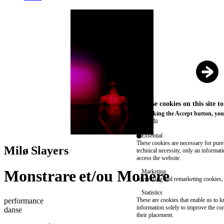
We use cookies on this site t
By clicking the Accept button, you
More info
1
/
3
Essential
These cookies are necessary for purel
Milø Slayers
technical necessity, only an informat
access the website.
Monstrare et/ou Monere
Marketing
advertising and remarketing cookies, 
Statistics
performance
These are cookies that enable us to
information solely to improve the con
danse
their placement.