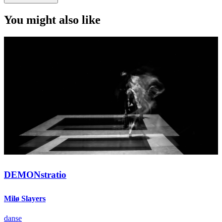
You might also like
DEMONstratio
Milø Slayers
danse