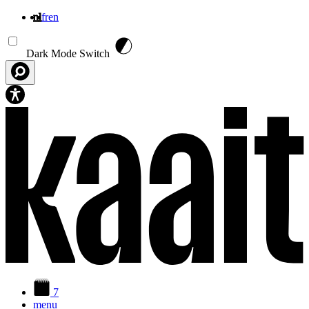
nl
fr
en
Overslaan en naar de inhoud gaan
Dark Mode Switch
7
menu