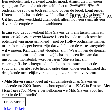
Een gebogen rug, sprekend zonder mond. Armen die hun eigen
gang gaan. Benen die uit zichzelf in het rond zwaaien. Tot er
SAVE PREFERENCES
onderaan de rug dan toch een mond boven de broek komt piepen.
Horen al die lichaamsdelen wel bij elkaar? En waar is het hoofd?
NO THANK YOU
AC
WITHDRAW CONSEN
Uit het duister weerklinkt uiteindelijk alleen nog een stem, als een
daverende eruptie van diep vanbinnen.
​In zijn solo-debuut verkent Milø Slayers de grens tussen mens en
monster.
Monstrare et/ou Monere
is een levende triptiek over het
potentieel van monsterlijkheid – niet op Hollywoodiaanse manier,
maar als een dieper bewustzijn dat zich buiten de vaste categorieën
wil wringen. Kan identiteit vloeibaar zijn? Waar liggen de grenzen
tussen het ’normale’ (normatieve) lichaam en een lichaam dat als
misvormd, monsterlijk wordt ervaren? Slayers laat zijn
choreografische achtergrond in hiphop samensmelten met de
structuren van abstracte hedendaagse dans, onder een lichtspel dat
de gekende menselijke verhoudingen voortdurend vervormt.
•
Milø Slayers
maakt deel uit van dansgezelschap Slayers en
studeerde tot 2020 ‘kunst en choreografie’ aan ISAC in Brussel. Met
Monstrare et/ou Monere
verwelkomen we Milø Slayers voor het
eerst in de Kaaistudio’s.
LEES MEER
Tickets
Tickets