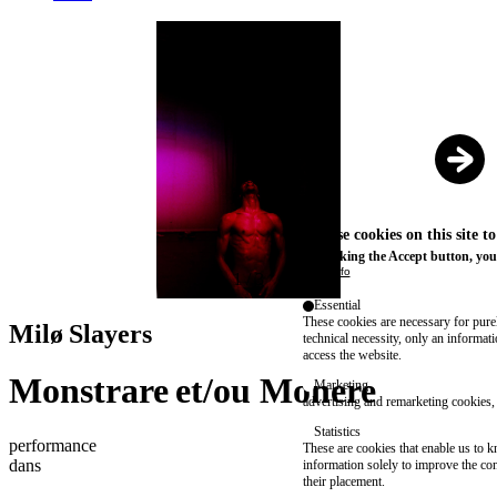
We use cookies on this site t
By clicking the Accept button, you
More info
1
/
3
Essential
These cookies are necessary for purel
Milø Slayers
technical necessity, only an informat
access the website.
Monstrare et/ou Monere
Marketing
advertising and remarketing cookies, 
Statistics
performance
These are cookies that enable us to
dans
information solely to improve the con
their placement.