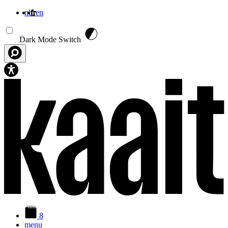
nl
fr
en
Aller au contenu principal
Dark Mode Switch
8
menu