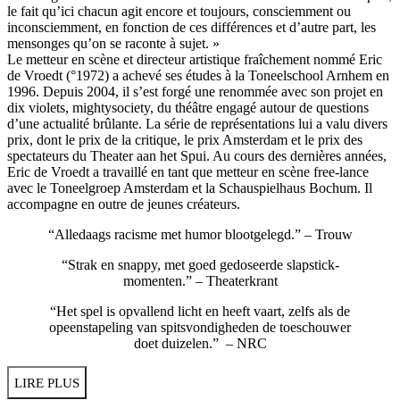
le fait qu’ici chacun agit encore et toujours, consciemment ou
inconsciemment, en fonction de ces différences et d’autre part, les
mensonges qu’on se raconte à sujet. »
Le metteur en scène et directeur artistique fraîchement nommé Eric
de Vroedt (°1972) a achevé ses études à la Toneelschool Arnhem en
1996. Depuis 2004, il s’est forgé une renommée avec son projet en
dix violets, mightysociety, du théâtre engagé autour de questions
d’une actualité brûlante. La série de représentations lui a valu divers
prix, dont le prix de la critique, le prix Amsterdam et le prix des
spectateurs du Theater aan het Spui. Au cours des dernières années,
Eric de Vroedt a travaillé en tant que metteur en scène free-lance
avec le Toneelgroep Amsterdam et la Schauspielhaus Bochum. Il
accompagne en outre de jeunes créateurs.
“Alledaags racisme met humor blootgelegd.” – Trouw
“Strak en snappy, met goed gedoseerde slapstick-
momenten.” – Theaterkrant
“Het spel is opvallend licht en heeft vaart, zelfs als de
opeenstapeling van spitsvondigheden de toeschouwer
doet duizelen.” – NRC
LIRE PLUS