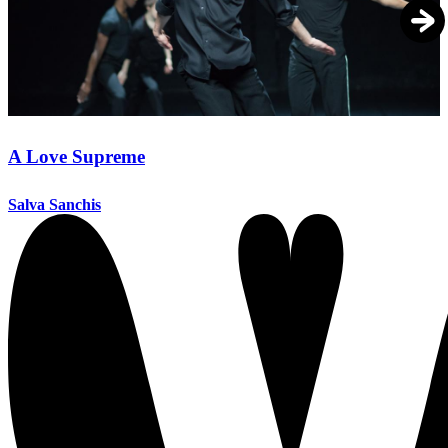
A Love Supreme
Salva Sanchis