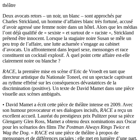
théâtre
Deux avocats retors – un noir, un blanc – sont approchés par
Charles Strickland, un homme d’affaires blanc très fortuné, accusé
d’avoir agressé une femme noire dans un hôtel. Alors que les médias
l’ont déjà qualifié de « sexiste » et surtout de « raciste », Strickland
prétend être innocent. Lorsque la stagiaire noire Susan se mêle un
peu trop de l’affaire, une lutte acharnée s’engage au cabinet
d’avocats. Un affrontement dans lequel sexe, mensonges et race
constituent un cocktail explosif. À quel point cette affaire est-elle
clairement noire ou blanche ?
RACE
, la première mise en scène d’Eric de Vroedt en tant que
directeur artistique du Nationale Toneel, est un spectacle captivant
au rythme effréné sur les conséquences dévastatrices de la
discrimination (positive). Un texte de David Mamet dans une pièce
visuelle aux scènes ambiguës.
• David Mamet a écrit cette pièce de théâtre intense en 2009. Avec
son humour provocateur et ses dialogues incisifs,
RACE
a reçu un
excellent accueil. Lauréat du prestigieux prix Pulitzer pour sa pièce
Glengarry Glen Ross, Mamet a obtenu deux nominations aux Oscar
pour les scénarios des films
The Postman Always Rings Twice
et
Wag the Dog
. «
RACE
est une pièce de théâtre à propos de
mensonges et de différences raciales : elle met en lumière d’une part,