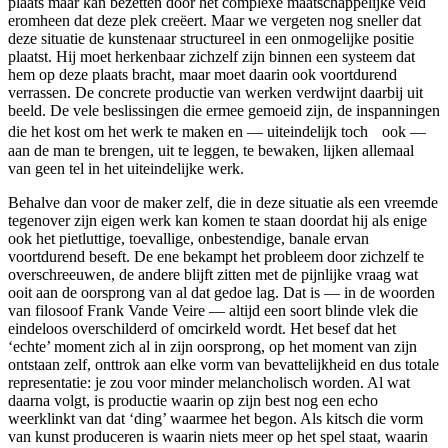
plaats maar kan bezetten door het complexe maatschappelijke veld
eromheen dat deze plek creëert. Maar we vergeten nog sneller dat
deze situatie de kunstenaar structureel in een onmogelijke positie
plaatst. Hij moet herkenbaar zichzelf zijn binnen een systeem dat
hem op deze plaats bracht, maar moet daarin ook voortdurend
verrassen. De concrete productie van werken verdwijnt daarbij uit
beeld. De vele beslissingen die ermee gemoeid zijn, de inspanningen
die het kost om het werk te maken en — uiteindelijk toch ook —
aan de man te brengen, uit te leggen, te bewaken, lijken allemaal
van geen tel in het uiteindelijke werk.
Behalve dan voor de maker zelf, die in deze situatie als een vreemde
tegenover zijn eigen werk kan komen te staan doordat hij als enige
ook het pietluttige, toevallige, onbestendige, banale ervan
voortdurend beseft. De ene bekampt het probleem door zichzelf te
overschreeuwen, de andere blijft zitten met de pijnlijke vraag wat
ooit aan de oorsprong van al dat gedoe lag. Dat is — in de woorden
van filosoof Frank Vande Veire — altijd een soort blinde vlek die
eindeloos overschilderd of omcirkeld wordt. Het besef dat het
‘echte’ moment zich al in zijn oorsprong, op het moment van zijn
ontstaan zelf, onttrok aan elke vorm van bevattelijkheid en dus totale
representatie: je zou voor minder melancholisch worden. Al wat
daarna volgt, is productie waarin op zijn best nog een echo
weerklinkt van dat ‘ding’ waarmee het begon. Als kitsch die vorm
van kunst produceren is waarin niets meer op het spel staat, waarin