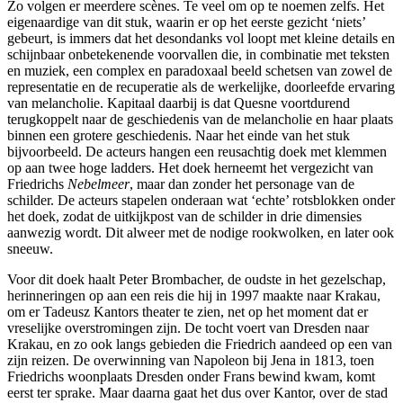
Zo volgen er meerdere scènes. Te veel om op te noemen zelfs. Het
eigenaardige van dit stuk, waarin er op het eerste gezicht ‘niets’
gebeurt, is immers dat het desondanks vol loopt met kleine details en
schijnbaar onbetekenende voorvallen die, in combinatie met teksten
en muziek, een complex en paradoxaal beeld schetsen van zowel de
representatie en de recuperatie als de werkelijke, doorleefde ervaring
van melancholie. Kapitaal daarbij is dat Quesne voortdurend
terugkoppelt naar de geschiedenis van de melancholie en haar plaats
binnen een grotere geschiedenis. Naar het einde van het stuk
bijvoorbeeld. De acteurs hangen een reusachtig doek met klemmen
op aan twee hoge ladders. Het doek herneemt het vergezicht van
Friedrichs
Nebelmeer
, maar dan zonder het personage van de
schilder. De acteurs stapelen onderaan wat ‘echte’ rotsblokken onder
het doek, zodat de uitkijkpost van de schilder in drie dimensies
aanwezig wordt. Dit alweer met de nodige rookwolken, en later ook
sneeuw.
Voor dit doek haalt Peter Brombacher, de oudste in het gezelschap,
herinneringen op aan een reis die hij in 1997 maakte naar Krakau,
om er Tadeusz Kantors theater te zien, net op het moment dat er
vreselijke overstromingen zijn. De tocht voert van Dresden naar
Krakau, en zo ook langs gebieden die Friedrich aandeed op een van
zijn reizen. De overwinning van Napoleon bij Jena in 1813, toen
Friedrichs woonplaats Dresden onder Frans bewind kwam, komt
eerst ter sprake. Maar daarna gaat het dus over Kantor, over de stad