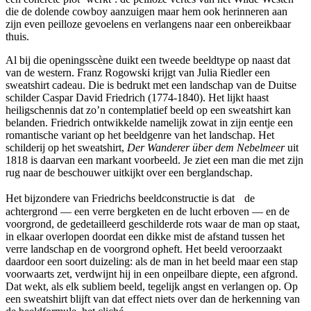
die de dolende cowboy aanzuigen maar hem ook herinneren aan
zijn even peilloze gevoelens en verlangens naar een onbereikbaar
thuis.
Al bij die openingsscène duikt een tweede beeldtype op naast dat
van de western. Franz Rogowski krijgt van Julia Riedler een
sweatshirt cadeau. Die is bedrukt met een landschap van de Duitse
schilder Caspar David Friedrich (1774-1840). Het lijkt haast
heiligschennis dat zo’n contemplatief beeld op een sweatshirt kan
belanden. Friedrich ontwikkelde namelijk zowat in zijn eentje een
romantische variant op het beeldgenre van het landschap. Het
schilderij op het sweatshirt,
Der Wanderer über dem Nebelmeer
uit
1818 is daarvan een markant voorbeeld. Je ziet een man die met zijn
rug naar de beschouwer uitkijkt over een berglandschap.
Het bijzondere van Friedrichs beeldconstructie is dat de
achtergrond — een verre bergketen en de lucht erboven — en de
voorgrond, de gedetailleerd geschilderde rots waar de man op staat,
in elkaar overlopen doordat een dikke mist de afstand tussen het
verre landschap en de voorgrond opheft. Het beeld veroorzaakt
daardoor een soort duizeling: als de man in het beeld maar een stap
voorwaarts zet, verdwijnt hij in een onpeilbare diepte, een afgrond.
Dat wekt, als elk subliem beeld, tegelijk angst en verlangen op. Op
een sweatshirt blijft van dat effect niets over dan de herkenning van