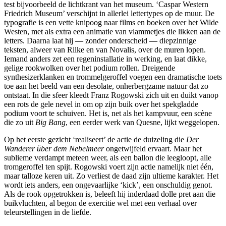
test bijvoorbeeld de lichtkrant van het museum. ‘Caspar Western
Friedrich Museum’ verschijnt in allerlei lettertypes op de muur. De
typografie is een vette knipoog naar films en boeken over het Wilde
Westen, met als extra een animatie van vlammetjes die likken aan de
letters. Daarna laat hij — zonder onderscheid — diepzinnige
teksten, alweer van Rilke en van Novalis, over de muren lopen.
Iemand anders zet een regeninstallatie in werking, en laat dikke,
gelige rookwolken over het podium rollen. Dreigende
synthesizerklanken en trommelgeroffel voegen een dramatische toets
toe aan het beeld van een desolate, onherbergzame natuur dat zo
ontstaat. In die sfeer kleedt Franz Rogowski zich uit en duikt vanop
een rots de gele nevel in om op zijn buik over het spekgladde
podium voort te schuiven. Het is, net als het kampvuur, een scène
die zo uit
Big Bang
, een eerder werk van Quesne, lijkt weggelopen.
Op het eerste gezicht ‘realiseert’ de actie de duizeling die
Der
Wanderer über dem Nebelmeer
ongetwijfeld ervaart. Maar het
sublieme verdampt meteen weer, als een ballon die leegloopt, alle
tromgeroffel ten spijt. Rogowski voert zijn actie namelijk niet één,
maar talloze keren uit. Zo verliest de daad zijn ultieme karakter. Het
wordt iets anders, een ongevaarlijke ‘kick’, een onschuldig genot.
Als de rook opgetrokken is, beleeft hij inderdaad dolle pret aan die
buikvluchten, al begon de exercitie wel met een verhaal over
teleurstellingen in de liefde.