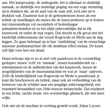
aan. Het kampvuurtje, de audioguide, het is allemaal zo duidelijk
namaak, zo duidelijk een stuntelige poging om een vage stemming
uit te drukken die, uit de aard van de zaak zelf, toch niet uit te
drukken valt. Daardoor kun je de gebeurtenissen lezen als een
kritiek op instellingen als musea die de kunst proberen op te leuken
met museumshops vol sweatshirts of hedendaagse
animatietechnieken en zo het altijd onbevattelijke dat in elk
kunstwerk zit onder de mat vegen. Dat strookt in elk geval met het
kinderlijk enthousiasme dat vooral Rogowski en Merki aan de dag
leggen. Ze gaan helemaal op in hun ‘ontdekking’ van de reusachtige
museum/ podiummachine die elk denkbaar effect toelaat. De kunst
zelf lijkt voor hen een detail.
Haast terloops zijn er zo al snel vele paradoxen in de voorstelling
geslopen: tussen ‘echt’ en ‘namaak’, tussen kunstdidactiek en -
entertainment en de authenticiteit van het kunstwerk, tussen de
mogelijkheden van de museummachine en wat ze ‘maar’ oplevert.
Zelfs de kinderlijkheid van Rogowski en Merki is paradoxaal: je
kunt die beschouwen als kritiek, maar ook als verbeelding van de
heimwee van de schilder naar een jeugdige onbevangenheid, een
essentieel bestanddeel van 19de-eeuwse melancholie. Dat resulteert
in een lichte, zachte ironie, een weemoedige glimlach, die niet meer
wijkt.
Ook niet als de machine in werking gesteld wordt. Johan Leysen