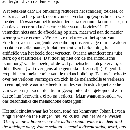
achtergrond van dat landschap.
Wat betekent dat? De omkering reduceert het schilderij tot deel, of
zelfs maar achtergrond, decor van een vertoning (expositie dan wel
theaterstuk) waarvan het kunstmatige karakter onontkoombaar is, en
dat des te meer omdat de actrice hier staat ‘als zichzelf’. Dat
verandert niets aan de afbeelding op zich, maar wel aan de manier
waarop we ze ervaren. We zien ze niet meer, in het spoor van
Friedrich, als een zuigende verte die bij ons een vage onrust wakker
maakt en op die manier, in dat moment van herkenning, het
artificiële van het beeld doet vergeten. Quesne attendeert ons juist
sterk op dat artificiële. Dat doet hij niet om de melancholische
‘stimmung’ van het beeld, of de wat pathetische strategie ervan, te
ridiculiseren (wat overigens al te gemakkelijk zou zijn). Eigenlijk
roept hij een ‘melancholie van de melancholie’ op. Een melancholie
over het verloren vermogen om zich in de melancholie te verliezen
in een tijdperk waarin de beeldformules van Friedrich (net als die
van westerns) zo uit den treure geëxploiteerd en gekopieerd zijn
dat ze hun betovering ei zo na verloren. Maar waarom zouden we
ons desondanks die melancholie ontzeggen?
Het stuk eindigt waar het begon, rond het kampvuur. Johan Leysen
zingt ‘Home on the Range’, het ‘volkslied’ van het Wilde Westen.
‘Oh, give me a home where the buffalo roam, where the deer and
the antelope play; Where seldom is heard a discouraging word, and