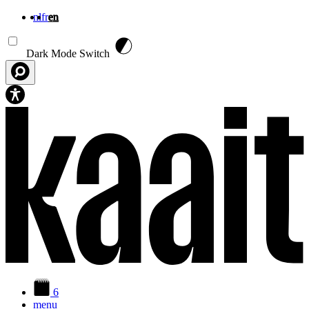
nl
fr
en
Skip to main content
Dark Mode Switch
6
menu