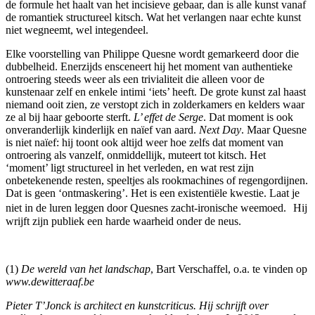
de formule het haalt van het incisieve gebaar, dan is alle kunst vanaf
de romantiek structureel kitsch. Wat het verlangen naar echte kunst
niet wegneemt, wel integendeel.
Elke voorstelling van Philippe Quesne wordt gemarkeerd door die
dubbelheid. Enerzijds ensceneert hij het moment van authentieke
ontroering steeds weer als een trivialiteit die alleen voor de
kunstenaar zelf en enkele intimi ‘iets’ heeft. De grote kunst zal haast
niemand ooit zien, ze verstopt zich in zolderkamers en kelders waar
ze al bij haar geboorte sterft.
L’ effet de Serge
. Dat moment is ook
onveranderlijk kinderlijk en naïef van aard.
Next Day
. Maar Quesne
is niet naïef: hij toont ook altijd weer hoe zelfs dat moment van
ontroering als vanzelf, onmiddellijk, muteert tot kitsch. Het
‘moment’ ligt structureel in het verleden, en wat rest zijn
onbetekenende resten, speeltjes als rookmachines of regengordijnen.
Dat is geen ‘ontmaskering’. Het is een existentiële kwestie. Laat je
niet in de luren leggen door Quesnes zacht-ironische weemoed. Hij
wrijft zijn publiek een harde waarheid onder de neus.
(1)
De wereld van het landschap
, Bart Verschaffel, o.a. te vinden op
www.dewitteraaf.be
Pieter T’Jonck is architect en kunstcriticus. Hij schrijft over