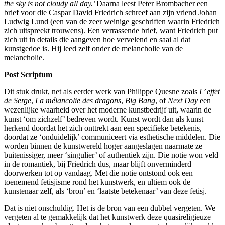
the sky is not cloudy all day.’
Daarna leest Peter Brombacher een
brief voor die Caspar David Friedrich schreef aan zijn vriend Johan
Ludwig Lund (een van de zeer weinige geschriften waarin Friedrich
zich uitspreekt trouwens). Een verrassende brief, want Friedrich put
zich uit in details die aangeven hoe vervelend en saai al dat
kunstgedoe is. Hij leed zelf onder de melancholie van de
melancholie.
Post Scriptum
Dit stuk drukt, net als eerder werk van Philippe Quesne zoals
L’ effet
de Serge
,
La mélancolie des dragons
,
Big Bang
, of
Next Day
een
wezenlijke waarheid over het moderne kunstbedrijf uit, waarin de
kunst ‘om zichzelf’ bedreven wordt. Kunst wordt dan als kunst
herkend doordat het zich onttrekt aan een specifieke betekenis,
doordat ze ‘onduidelijk’ communiceert via esthetische middelen. Die
worden binnen de kunstwereld hoger aangeslagen naarmate ze
buitenissiger, meer ‘singulier’ of authentiek zijn. Die notie won veld
in de romantiek, bij Friedrich dus, maar blijft onverminderd
doorwerken tot op vandaag. Met die notie ontstond ook een
toenemend fetisjisme rond het kunstwerk, en ultiem ook de
kunstenaar zelf, als ‘bron’ en ‘laatste betekenaar’ van deze fetisj.
Dat is niet onschuldig. Het is de bron van een dubbel vergeten. We
vergeten al te gemakkelijk dat het kunstwerk deze quasireligieuze