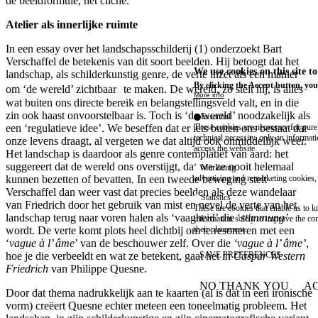
de beeldformule, het cliché.
Atelier als innerlijke ruimte
In een essay over het landschapsschilderij (1) onderzoekt Bart
Verschaffel de betekenis van dit soort beelden. Hij betoogt dat het
We use cookies on this site t
landschap, als schilderkunstig genre, de verte inzet als een manier
By clicking the Accept button, you
om ‘de wereld’ zichtbaar te maken. De wereld, zo stelt hij, is alles
More info
wat buiten ons directe bereik en belangstellingsveld valt, en in die
zin ook haast onvoorstelbaar is. Toch is ‘de wereld’ noodzakelijk als
Essential
een ‘regulatieve idee’. We beseffen dat er iets buiten ons bestaat dat
These cookies are necessary for purel
technical necessity, only an informat
onze levens draagt, al vergeten we dat altijd ook onmiddellijk weer.
access the website.
Het landschap is daardoor als genre contemplatief van aard: het
suggereert dat de wereld ons overstijgt, dat we ze nooit helemaal
Marketing
kunnen bezetten of bevatten. In een tweede beweging stelt
advertising and remarketing cookies, 
Verschaffel dan weer vast dat precies beelden als deze wandelaar
Statistics
van Friedrich door het gebruik van mist en nevel de verte van het
These are cookies that enable us to
landschap terug naar voren halen als ‘vaagheid’ die ‘
stimmung’
information solely to improve the con
wordt. De verte komt plots heel dichtbij om te resoneren met een
their placement.
‘
vague à l’ âme
’ van de beschouwer zelf. Over die
‘vague à l’ âme’
,
hoe je die verbeeldt en wat ze betekent, gaat het in
Caspar Western
SAVE PREFERENCES
Friedrich
van Philippe Quesne.
NO THANK YOU
AC
Door dat thema nadrukkelijk aan te kaarten (al is dat in een ironische
WITHDRAW CONSEN
vorm) creëert Quesne echter meteen een toneelmatig probleem. Het