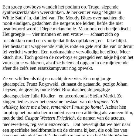
Een groep cowboys wandelt het podium op. Trage, slepende
synthesizerklanken weerklinken. Je herkent er vaag ‘Nights in
White Satin’ in, dat lied van The Moody Blues over nachten die
nooit eindigen, gedachten die nergens toe leiden, liefde die niet
beantwoord wordt. Diepe melancholie. Maar ook een beetje kitsch.
Het groepje — vier mannen en een vrouw — schaart zich op
rotsblokken rond een vuurtje dat fluks opflakkert, en fake blijkt.
Het bestaat uit wapperende stukjes rode en gele stof die van onderuit
fel verlicht worden. Een rookmachine vervolledigt het effect. Meer
kitsch dus. Toch gooien de cowboys er geregeld een takje bij om het
vuur aan te wakkeren, alsof ze helemaal opgaan in de mijmerende
sfeer die zelfs een ersatzkampvuur nog opwekt.
Ze verschillen als dag en nacht, deze vier. Een nog jonge
gitaarspeler, Franz Rogowski, zit naast de getaande, pezige Johan
Leysen, de gezette, oude Peter Brombacher, de jeugdige
gitaarspeelster Julia Riedler en accordeonist Stefan Merki. Ze
zingen liedjes over het eenzame bestaan van de
trapper
.
‘Oh
whiskey, leave me alone, remember I must go home’
. Achter hen
loopt op het brandscherm ondertussen een aftiteling als van een film,
met de titel
Caspar Western Friedrich
, de namen van de acteurs,
medewerkers, regisseur enzovoort. Dat bevestigt dat we hier naar
een specifieke beeldformule uit de cinema kijken, die ook los van
een concrete plot ‘werkt’: de peilloze vertes van het Wilde Westen