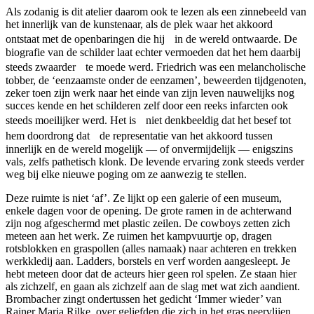
Als zodanig is dit atelier daarom ook te lezen als een zinnebeeld van
het innerlijk van de kunstenaar, als de plek waar het akkoord
ontstaat met de openbaringen die hij in de wereld ontwaarde. De
biografie van de schilder laat echter vermoeden dat het hem daarbij
steeds zwaarder te moede werd. Friedrich was een melancholische
tobber, de ‘eenzaamste onder de eenzamen’, beweerden tijdgenoten,
zeker toen zijn werk naar het einde van zijn leven nauwelijks nog
succes kende en het schilderen zelf door een reeks infarcten ook
steeds moeilijker werd. Het is niet denkbeeldig dat het besef tot
hem doordrong dat de representatie van het akkoord tussen
innerlijk en de wereld mogelijk — of onvermijdelijk — enigszins
vals, zelfs pathetisch klonk. De levende ervaring zonk steeds verder
weg bij elke nieuwe poging om ze aanwezig te stellen.
Deze ruimte is niet ‘af’. Ze lijkt op een galerie of een museum,
enkele dagen voor de opening. De grote ramen in de achterwand
zijn nog afgeschermd met plastic zeilen. De cowboys zetten zich
meteen aan het werk. Ze ruimen het kampvuurtje op, dragen
rotsblokken en graspollen (alles namaak) naar achteren en trekken
werkkledij aan. Ladders, borstels en verf worden aangesleept. Je
hebt meteen door dat de acteurs hier geen rol spelen. Ze staan hier
als zichzelf, en gaan als zichzelf aan de slag met wat zich aandient.
Brombacher zingt ondertussen het gedicht ‘Immer wieder’ van
Rainer Maria Rilke, over geliefden die zich in het gras neervlijen,