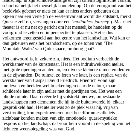
landschap, in zijn schilderkunstige en zijn cinematografische variant,
schort namelijk het menselijk handelen op. Op de voorgrond van het
beeldvlak gebeurt er niets en kan er niets anders gebeuren dan
kijken naar een verte (in de westernvariant wordt die stilstand, merkt
Quesne zelf op, vervangen door een
‘motionless journey’
). Maar het
theater is er nu net op gericht om het menselijke handelen op de
voorgrond te zetten en in perspectief te plaatsen. Het is dus
volkomen tegengesteld aan het genre van het landschap. Wat kan er
dan gebeuren eens het brandscherm, op de tonen van ‘The
Mountain Waltz’ van Quickspace, omhoog gaat?
Het antwoord is, in zekere zin, niets. Het podium verbeeldt de
werkkamer van de kunstenaar. Het is een indrukwekkend atelier,
met grote openingen achteraan, en diverse kleinere ramen en deuren
in de zijwanden. De ruimte, zo leren we later, is een replica van de
werkkamer van Caspar David Friedrich. Friedrich vond zijn
motieven en beelden wel in tekeningen naar de natuur, maar
schilderde later in zijn atelier met de gordijnen toe. Het was een
blinde ruimte. Daar creëerde hij volstrekt nieuwe, onbestaande
landschappen met elementen die hij in de buitenwereld bij elkaar
gesprokkeld had. Het atelier was zo de plek waar hij, vrij van
verstrooiing, kon experimenteren met beeldformules die iets
zichtbaar konden maken van zijn emotionele, quasi-mystieke
respons op het landschap, dat voor hem vooral in de speling van het
licht een weerspiegeling was van God.