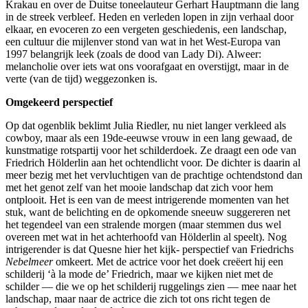
Krakau en over de Duitse toneelauteur Gerhart Hauptmann die lang
in de streek verbleef. Heden en verleden lopen in zijn verhaal door
elkaar, en evoceren zo een vergeten geschiedenis, een landschap,
een cultuur die mijlenver stond van wat in het West-Europa van
1997 belangrijk leek (zoals de dood van Lady Di). Alweer:
melancholie over iets wat ons voorafgaat en overstijgt, maar in de
verte (van de tijd) weggezonken is.
Omgekeerd perspectief
Op dat ogenblik beklimt Julia Riedler, nu niet langer verkleed als
cowboy, maar als een 19de-eeuwse vrouw in een lang gewaad, de
kunstmatige rotspartij voor het schilderdoek. Ze draagt een ode van
Friedrich Hölderlin aan het ochtendlicht voor. De dichter is daarin al
meer bezig met het vervluchtigen van de prachtige ochtendstond dan
met het genot zelf van het mooie landschap dat zich voor hem
ontplooit. Het is een van de meest intrigerende momenten van het
stuk, want de belichting en de opkomende sneeuw suggereren net
het tegendeel van een stralende morgen (maar stemmen dus wel
overeen met wat in het achterhoofd van Hölderlin al speelt). Nog
intrigerender is dat Quesne hier het kijk- perspectief van Friedrichs
Nebelmeer
omkeert. Met de actrice voor het doek creëert hij een
schilderij ‘à la mode de’ Friedrich, maar we kijken niet met de
schilder — die we op het schilderij ruggelings zien — mee naar het
landschap, maar naar de actrice die zich tot ons richt tegen de