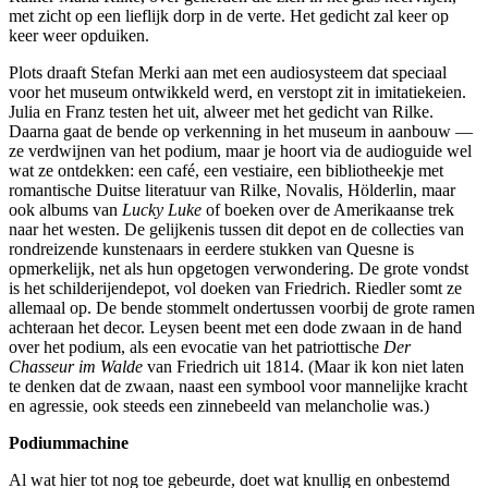
met zicht op een lieflijk dorp in de verte. Het gedicht zal keer op
keer weer opduiken.
Plots draaft Stefan Merki aan met een audiosysteem dat speciaal
voor het museum ontwikkeld werd, en verstopt zit in imitatiekeien.
Julia en Franz testen het uit, alweer met het gedicht van Rilke.
Daarna gaat de bende op verkenning in het museum in aanbouw —
ze verdwijnen van het podium, maar je hoort via de audioguide wel
wat ze ontdekken: een café, een vestiaire, een bibliotheekje met
romantische Duitse literatuur van Rilke, Novalis, Hölderlin, maar
ook albums van
Lucky Luke
of boeken over de Amerikaanse trek
naar het westen. De gelijkenis tussen dit depot en de collecties van
rondreizende kunstenaars in eerdere stukken van Quesne is
opmerkelijk, net als hun opgetogen verwondering. De grote vondst
is het schilderijendepot, vol doeken van Friedrich. Riedler somt ze
allemaal op. De bende stommelt ondertussen voorbij de grote ramen
achteraan het decor. Leysen beent met een dode zwaan in de hand
over het podium, als een evocatie van het patriottische
Der
Chasseur im Walde
van Friedrich uit 1814. (Maar ik kon niet laten
te denken dat de zwaan, naast een symbool voor mannelijke kracht
en agressie, ook steeds een zinnebeeld van melancholie was.)
Podiummachine
Al wat hier tot nog toe gebeurde, doet wat knullig en onbestemd