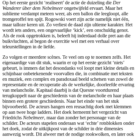
Op het eerste gezicht ‘realiseert’ de actie de duizeling die
Der
Wanderer über dem Nebelmeer
ongetwijfeld ervaart. Maar het
sublieme verdampt meteen weer, als een ballon die leegloopt, alle
tromgeroffel ten spijt. Rogowski voert zijn actie namelijk niet één,
maar talloze keren uit. Zo verliest de daad zijn ultieme karakter. Het
wordt iets anders, een ongevaarlijke ‘kick’, een onschuldig genot.
Als de rook opgetrokken is, beleeft hij inderdaad dolle pret aan die
buikvluchten, al begon de exercitie wel met een verhaal over
teleurstellingen in de liefde.
Zo volgen er meerdere scènes. Te veel om op te noemen zelfs. Het
eigenaardige van dit stuk, waarin er op het eerste gezicht ‘niets’
gebeurt, is immers dat het desondanks vol loopt met kleine details en
schijnbaar onbetekenende voorvallen die, in combinatie met teksten
en muziek, een complex en paradoxaal beeld schetsen van zowel de
representatie en de recuperatie als de werkelijke, doorleefde ervaring
van melancholie. Kapitaal daarbij is dat Quesne voortdurend
terugkoppelt naar de geschiedenis van de melancholie en haar plaats
binnen een grotere geschiedenis. Naar het einde van het stuk
bijvoorbeeld. De acteurs hangen een reusachtig doek met klemmen
op aan twee hoge ladders. Het doek herneemt het vergezicht van
Friedrichs
Nebelmeer
, maar dan zonder het personage van de
schilder. De acteurs stapelen onderaan wat ‘echte’ rotsblokken onder
het doek, zodat de uitkijkpost van de schilder in drie dimensies
aanwezig wordt. Dit alweer met de nodige rookwolken, en later ook