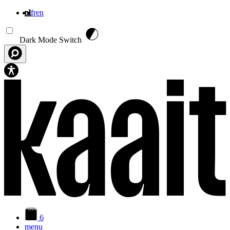
nl
fr
en
Overslaan en naar de inhoud gaan
Dark Mode Switch
6
menu