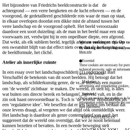
Het bijzondere van Friedrichs beeldconstructie is dat de
achtergrond — een verre bergketen en de lucht erboven — en de
voorgrond, de gedetailleerd geschilderde rots waar de man op staat,
in elkaar overlopen doordat een dikke mist de afstand tussen het
verre landschap en de voorgrond opheft. Het beeld veroorzaakt
daardoor een soort duizeling: als de man in het beeld maar een stap
voorwaarts zet, verdwijnt hij in een onpeilbare diepte, een afgrond.
Dat wekt, als elk subliem beeld, tegelijk angst en verlangen op. Op
We use cookies on this site t
een sweatshirt blijft van dat effect niets over dan de herkenning van
By clicking the Accept button, you
de beeldformule, het cliché.
More info
Essential
Atelier als innerlijke ruimte
These cookies are necessary for purel
technical necessity, only an informat
In een essay over het landschapsschilderij (1) onderzoekt Bart
access the website.
Verschaffel de betekenis van dit soort beelden. Hij betoogt dat het
Marketing
landschap, als schilderkunstig genre, de verte inzet als een manier
advertising and remarketing cookies, 
om ‘de wereld’ zichtbaar te maken. De wereld, zo stelt hij, is alles
wat buiten ons directe bereik en belangstellingsveld valt, en in die
Statistics
These are cookies that enable us to
zin ook haast onvoorstelbaar is. Toch is ‘de wereld’ noodzakelijk als
information solely to improve the con
een ‘regulatieve idee’. We beseffen dat er iets buiten ons bestaat dat
their placement.
onze levens draagt, al vergeten we dat altijd ook onmiddellijk weer.
Het landschap is daardoor als genre contemplatief van aard: het
SAVE PREFERENCES
suggereert dat de wereld ons overstijgt, dat we ze nooit helemaal
kunnen bezetten of bevatten. In een tweede beweging stelt
NO THANK YOU
AC