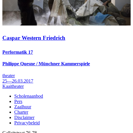
Caspar Western Friedrich
Performatik 17
Philippe Quesne / Münchner Kammerspiele
theater
25—26.03.2017
Kaaitheater
Scholenaanbod
Pers
Footer
Zaalhuur
Charter
Disclaimer
Privacybeleid
Gallaitstraat 76-78