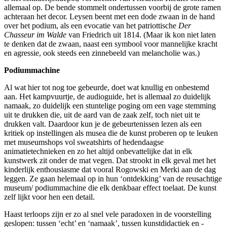
allemaal op. De bende stommelt ondertussen voorbij de grote ramen
achteraan het decor. Leysen beent met een dode zwaan in de hand
over het podium, als een evocatie van het patriottische
Der
Chasseur im Walde
van Friedrich uit 1814. (Maar ik kon niet laten
te denken dat de zwaan, naast een symbool voor mannelijke kracht
en agressie, ook steeds een zinnebeeld van melancholie was.)
Podiummachine
Al wat hier tot nog toe gebeurde, doet wat knullig en onbestemd
aan. Het kampvuurtje, de audioguide, het is allemaal zo duidelijk
namaak, zo duidelijk een stuntelige poging om een vage stemming
uit te drukken die, uit de aard van de zaak zelf, toch niet uit te
drukken valt. Daardoor kun je de gebeurtenissen lezen als een
kritiek op instellingen als musea die de kunst proberen op te leuken
met museumshops vol sweatshirts of hedendaagse
animatietechnieken en zo het altijd onbevattelijke dat in elk
kunstwerk zit onder de mat vegen. Dat strookt in elk geval met het
kinderlijk enthousiasme dat vooral Rogowski en Merki aan de dag
leggen. Ze gaan helemaal op in hun ‘ontdekking’ van de reusachtige
museum/ podiummachine die elk denkbaar effect toelaat. De kunst
zelf lijkt voor hen een detail.
Haast terloops zijn er zo al snel vele paradoxen in de voorstelling
geslopen: tussen ‘echt’ en ‘namaak’, tussen kunstdidactiek en -