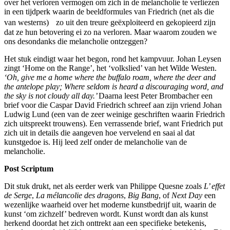
over het verloren vermogen om zich in de melancholie te verliezen
in een tijdperk waarin de beeldformules van Friedrich (net als die
van westerns) zo uit den treure geëxploiteerd en gekopieerd zijn
dat ze hun betovering ei zo na verloren. Maar waarom zouden we
ons desondanks die melancholie ontzeggen?
Het stuk eindigt waar het begon, rond het kampvuur. Johan Leysen
zingt ‘Home on the Range’, het ‘volkslied’ van het Wilde Westen.
‘Oh, give me a home where the buffalo roam, where the deer and
the antelope play; Where seldom is heard a discouraging word, and
the sky is not cloudy all day.’
Daarna leest Peter Brombacher een
brief voor die Caspar David Friedrich schreef aan zijn vriend Johan
Ludwig Lund (een van de zeer weinige geschriften waarin Friedrich
zich uitspreekt trouwens). Een verrassende brief, want Friedrich put
zich uit in details die aangeven hoe vervelend en saai al dat
kunstgedoe is. Hij leed zelf onder de melancholie van de
melancholie.
Post Scriptum
Dit stuk drukt, net als eerder werk van Philippe Quesne zoals
L’ effet
de Serge
,
La mélancolie des dragons
,
Big Bang
, of
Next Day
een
wezenlijke waarheid over het moderne kunstbedrijf uit, waarin de
kunst ‘om zichzelf’ bedreven wordt. Kunst wordt dan als kunst
herkend doordat het zich onttrekt aan een specifieke betekenis,