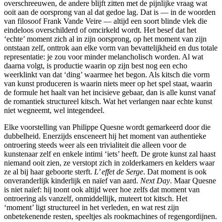
overschreeuwen, de andere blijft zitten met de pijnlijke vraag wat
ooit aan de oorsprong van al dat gedoe lag. Dat is — in de woorden
van filosoof Frank Vande Veire — altijd een soort blinde vlek die
eindeloos overschilderd of omcirkeld wordt. Het besef dat het
‘echte’ moment zich al in zijn oorsprong, op het moment van zijn
ontstaan zelf, onttrok aan elke vorm van bevattelijkheid en dus totale
representatie: je zou voor minder melancholisch worden. Al wat
daarna volgt, is productie waarin op zijn best nog een echo
weerklinkt van dat ‘ding’ waarmee het begon. Als kitsch die vorm
van kunst produceren is waarin niets meer op het spel staat, waarin
de formule het haalt van het incisieve gebaar, dan is alle kunst vanaf
de romantiek structureel kitsch. Wat het verlangen naar echte kunst
niet wegneemt, wel integendeel.
Elke voorstelling van Philippe Quesne wordt gemarkeerd door die
dubbelheid. Enerzijds ensceneert hij het moment van authentieke
ontroering steeds weer als een trivialiteit die alleen voor de
kunstenaar zelf en enkele intimi ‘iets’ heeft. De grote kunst zal haast
niemand ooit zien, ze verstopt zich in zolderkamers en kelders waar
ze al bij haar geboorte sterft.
L’ effet de Serge
. Dat moment is ook
onveranderlijk kinderlijk en naïef van aard.
Next Day
. Maar Quesne
is niet naïef: hij toont ook altijd weer hoe zelfs dat moment van
ontroering als vanzelf, onmiddellijk, muteert tot kitsch. Het
‘moment’ ligt structureel in het verleden, en wat rest zijn
onbetekenende resten, speeltjes als rookmachines of regengordijnen.