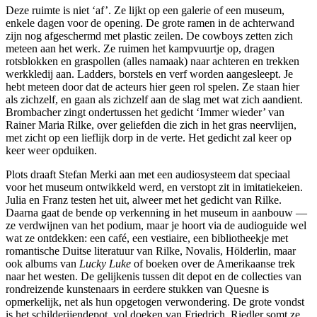
Deze ruimte is niet ‘af’. Ze lijkt op een galerie of een museum,
enkele dagen voor de opening. De grote ramen in de achterwand
zijn nog afgeschermd met plastic zeilen. De cowboys zetten zich
meteen aan het werk. Ze ruimen het kampvuurtje op, dragen
rotsblokken en graspollen (alles namaak) naar achteren en trekken
werkkledij aan. Ladders, borstels en verf worden aangesleept. Je
hebt meteen door dat de acteurs hier geen rol spelen. Ze staan hier
als zichzelf, en gaan als zichzelf aan de slag met wat zich aandient.
Brombacher zingt ondertussen het gedicht ‘Immer wieder’ van
Rainer Maria Rilke, over geliefden die zich in het gras neervlijen,
met zicht op een lieflijk dorp in de verte. Het gedicht zal keer op
keer weer opduiken.
Plots draaft Stefan Merki aan met een audiosysteem dat speciaal
voor het museum ontwikkeld werd, en verstopt zit in imitatiekeien.
Julia en Franz testen het uit, alweer met het gedicht van Rilke.
Daarna gaat de bende op verkenning in het museum in aanbouw —
ze verdwijnen van het podium, maar je hoort via de audioguide wel
wat ze ontdekken: een café, een vestiaire, een bibliotheekje met
romantische Duitse literatuur van Rilke, Novalis, Hölderlin, maar
ook albums van
Lucky Luke
of boeken over de Amerikaanse trek
naar het westen. De gelijkenis tussen dit depot en de collecties van
rondreizende kunstenaars in eerdere stukken van Quesne is
opmerkelijk, net als hun opgetogen verwondering. De grote vondst
is het schilderijendepot, vol doeken van Friedrich. Riedler somt ze