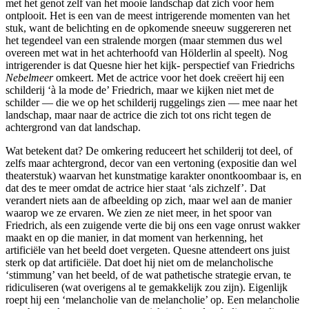
met het genot zelf van het mooie landschap dat zich voor hem
ontplooit. Het is een van de meest intrigerende momenten van het
stuk, want de belichting en de opkomende sneeuw suggereren net
het tegendeel van een stralende morgen (maar stemmen dus wel
overeen met wat in het achterhoofd van Hölderlin al speelt). Nog
intrigerender is dat Quesne hier het kijk- perspectief van Friedrichs
Nebelmeer
omkeert. Met de actrice voor het doek creëert hij een
schilderij ‘à la mode de’ Friedrich, maar we kijken niet met de
schilder — die we op het schilderij ruggelings zien — mee naar het
landschap, maar naar de actrice die zich tot ons richt tegen de
achtergrond van dat landschap.
Wat betekent dat? De omkering reduceert het schilderij tot deel, of
zelfs maar achtergrond, decor van een vertoning (expositie dan wel
theaterstuk) waarvan het kunstmatige karakter onontkoombaar is, en
dat des te meer omdat de actrice hier staat ‘als zichzelf’. Dat
verandert niets aan de afbeelding op zich, maar wel aan de manier
waarop we ze ervaren. We zien ze niet meer, in het spoor van
Friedrich, als een zuigende verte die bij ons een vage onrust wakker
maakt en op die manier, in dat moment van herkenning, het
artificiële van het beeld doet vergeten. Quesne attendeert ons juist
sterk op dat artificiële. Dat doet hij niet om de melancholische
‘stimmung’ van het beeld, of de wat pathetische strategie ervan, te
ridiculiseren (wat overigens al te gemakkelijk zou zijn). Eigenlijk
roept hij een ‘melancholie van de melancholie’ op. Een melancholie