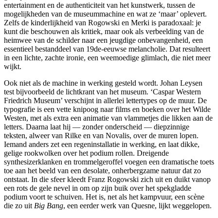
entertainment en de authenticiteit van het kunstwerk, tussen de
mogelijkheden van de museummachine en wat ze ‘maar’ oplevert.
Zelfs de kinderlijkheid van Rogowski en Merki is paradoxaal: je
kunt die beschouwen als kritiek, maar ook als verbeelding van de
heimwee van de schilder naar een jeugdige onbevangenheid, een
essentieel bestanddeel van 19de-eeuwse melancholie. Dat resulteert
in een lichte, zachte ironie, een weemoedige glimlach, die niet meer
wijkt.
Ook niet als de machine in werking gesteld wordt. Johan Leysen
test bijvoorbeeld de lichtkrant van het museum. ‘Caspar Western
Friedrich Museum’ verschijnt in allerlei lettertypes op de muur. De
typografie is een vette knipoog naar films en boeken over het Wilde
Westen, met als extra een animatie van vlammetjes die likken aan de
letters. Daarna laat hij — zonder onderscheid — diepzinnige
teksten, alweer van Rilke en van Novalis, over de muren lopen.
Iemand anders zet een regeninstallatie in werking, en laat dikke,
gelige rookwolken over het podium rollen. Dreigende
synthesizerklanken en trommelgeroffel voegen een dramatische toets
toe aan het beeld van een desolate, onherbergzame natuur dat zo
ontstaat. In die sfeer kleedt Franz Rogowski zich uit en duikt vanop
een rots de gele nevel in om op zijn buik over het spekgladde
podium voort te schuiven. Het is, net als het kampvuur, een scène
die zo uit
Big Bang
, een eerder werk van Quesne, lijkt weggelopen.