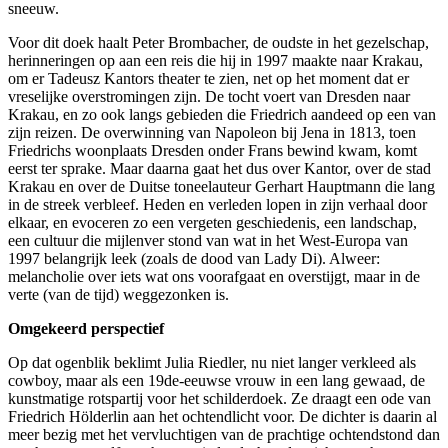
sneeuw.
Voor dit doek haalt Peter Brombacher, de oudste in het gezelschap,
herinneringen op aan een reis die hij in 1997 maakte naar Krakau,
om er Tadeusz Kantors theater te zien, net op het moment dat er
vreselijke overstromingen zijn. De tocht voert van Dresden naar
Krakau, en zo ook langs gebieden die Friedrich aandeed op een van
zijn reizen. De overwinning van Napoleon bij Jena in 1813, toen
Friedrichs woonplaats Dresden onder Frans bewind kwam, komt
eerst ter sprake. Maar daarna gaat het dus over Kantor, over de stad
Krakau en over de Duitse toneelauteur Gerhart Hauptmann die lang
in de streek verbleef. Heden en verleden lopen in zijn verhaal door
elkaar, en evoceren zo een vergeten geschiedenis, een landschap,
een cultuur die mijlenver stond van wat in het West-Europa van
1997 belangrijk leek (zoals de dood van Lady Di). Alweer:
melancholie over iets wat ons voorafgaat en overstijgt, maar in de
verte (van de tijd) weggezonken is.
Omgekeerd perspectief
Op dat ogenblik beklimt Julia Riedler, nu niet langer verkleed als
cowboy, maar als een 19de-eeuwse vrouw in een lang gewaad, de
kunstmatige rotspartij voor het schilderdoek. Ze draagt een ode van
Friedrich Hölderlin aan het ochtendlicht voor. De dichter is daarin al
meer bezig met het vervluchtigen van de prachtige ochtendstond dan