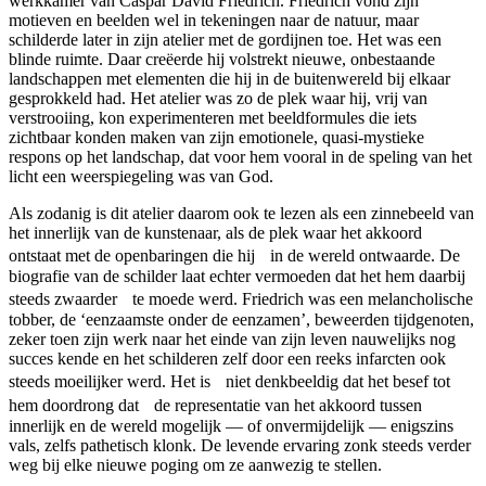
werkkamer van Caspar David Friedrich. Friedrich vond zijn
motieven en beelden wel in tekeningen naar de natuur, maar
schilderde later in zijn atelier met de gordijnen toe. Het was een
blinde ruimte. Daar creëerde hij volstrekt nieuwe, onbestaande
landschappen met elementen die hij in de buitenwereld bij elkaar
gesprokkeld had. Het atelier was zo de plek waar hij, vrij van
verstrooiing, kon experimenteren met beeldformules die iets
zichtbaar konden maken van zijn emotionele, quasi-mystieke
respons op het landschap, dat voor hem vooral in de speling van het
licht een weerspiegeling was van God.
Als zodanig is dit atelier daarom ook te lezen als een zinnebeeld van
het innerlijk van de kunstenaar, als de plek waar het akkoord
ontstaat met de openbaringen die hij in de wereld ontwaarde. De
biografie van de schilder laat echter vermoeden dat het hem daarbij
steeds zwaarder te moede werd. Friedrich was een melancholische
tobber, de ‘eenzaamste onder de eenzamen’, beweerden tijdgenoten,
zeker toen zijn werk naar het einde van zijn leven nauwelijks nog
succes kende en het schilderen zelf door een reeks infarcten ook
steeds moeilijker werd. Het is niet denkbeeldig dat het besef tot
hem doordrong dat de representatie van het akkoord tussen
innerlijk en de wereld mogelijk — of onvermijdelijk — enigszins
vals, zelfs pathetisch klonk. De levende ervaring zonk steeds verder
weg bij elke nieuwe poging om ze aanwezig te stellen.