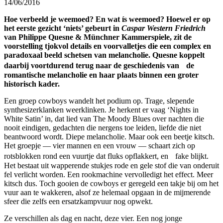
14/06/2016
Hoe verbeeld je weemoed? En wat ís weemoed? Hoewel er op
het eerste gezicht ‘niets’ gebeurt in
Caspar Western Friedrich
van Philippe Quesne & Münchner Kammerspiele, zit de
voorstelling tjokvol details en voorvalletjes die een complex en
paradoxaal beeld schetsen van melancholie.
Quesne koppelt
daarbij voortdurend terug naar de geschiedenis van
de
romantische melancholie en haar plaats binnen een groter
historisch kader.
Een groep cowboys wandelt het podium op. Trage, slepende
synthesizerklanken weerklinken. Je herkent er vaag ‘Nights in
White Satin’ in, dat lied van The Moody Blues over nachten die
nooit eindigen, gedachten die nergens toe leiden, liefde die niet
beantwoord wordt. Diepe melancholie. Maar ook een beetje kitsch.
Het groepje — vier mannen en een vrouw — schaart zich op
rotsblokken rond een vuurtje dat fluks opflakkert, en fake blijkt.
Het bestaat uit wapperende stukjes rode en gele stof die van onderuit
fel verlicht worden. Een rookmachine vervolledigt het effect. Meer
kitsch dus. Toch gooien de cowboys er geregeld een takje bij om het
vuur aan te wakkeren, alsof ze helemaal opgaan in de mijmerende
sfeer die zelfs een ersatzkampvuur nog opwekt.
Ze verschillen als dag en nacht, deze vier. Een nog jonge