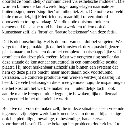
doordat ze ‘onduidelijk’ communiceert via esthetische middelen. Die
worden binnen de kunstwereld hoger aangeslagen naarmate ze
buitenissiger, meer ‘singulier’ of authentiek zijn. Die notie won veld
in de romantiek, bij Friedrich dus, maar blijft onverminderd
doorwerken tot op vandaag. Met die notie ontstond ook een
toenemend fetisjisme rond het kunstwerk, en ultiem ook de
kunstenaar zelf, als ‘bron’ en ‘laatste betekenaar’ van deze fetisj.
Dat is niet onschuldig. Het is de bron van een dubbel vergeten. We
vergeten al te gemakkelijk dat het kunstwerk deze quasireligieuze
plaats maar kan bezetten door het complexe maatschappelijke veld
eromheen dat deze plek creëert. Maar we vergeten nog sneller dat
deze situatie de kunstenaar structureel in een onmogelijke positie
plaatst. Hij moet herkenbaar zichzelf zijn binnen een systeem dat
hem op deze plaats bracht, maar moet daarin ook voortdurend
verrassen. De concrete productie van werken verdwijnt daarbij uit
beeld. De vele beslissingen die ermee gemoeid zijn, de inspanningen
die het kost om het werk te maken en — uiteindelijk toch ook —
aan de man te brengen, uit te leggen, te bewaken, lijken allemaal
van geen tel in het uiteindelijke werk.
Behalve dan voor de maker zelf, die in deze situatie als een vreemde
tegenover zijn eigen werk kan komen te staan doordat hij als enige
ook het pietluttige, toevallige, onbestendige, banale ervan
voortdurend beseft. De ene bekampt het probleem door zichzelf te