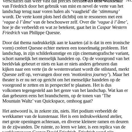
Verschaffel dan weer vast dat precies beelden als deze wandelaar
WITHDRAW CONSEN
van Friedrich door het gebruik van mist en nevel de verte van het
landschap terug naar voren halen als ‘vaagheid’ die ‘
stimmung’
wordt. De verte komt plots heel dichtbij om te resoneren met een
‘
vague à l’ âme
’ van de beschouwer zelf. Over die
‘vague à l’ âme’
,
hoe je die verbeeldt en wat ze betekent, gaat het in
Caspar Western
Friedrich
van Philippe Quesne.
Door dat thema nadrukkelijk aan te kaarten (al is dat in een ironische
vorm) creëert Quesne echter meteen een toneelmatig probleem. Het
landschap, in zijn schilderkunstige en zijn cinematografische variant,
schort namelijk het menselijk handelen op. Op de voorgrond van het
beeldvlak gebeurt er niets en kan er niets anders gebeuren dan
kijken naar een verte (in de westernvariant wordt die stilstand, merkt
Quesne zelf op, vervangen door een
‘motionless journey’
). Maar het
theater is er nu net op gericht om het menselijke handelen op de
voorgrond te zetten en in perspectief te plaatsen. Het is dus
volkomen tegengesteld aan het genre van het landschap. Wat kan er
dan gebeuren eens het brandscherm, op de tonen van ‘The
Mountain Waltz’ van Quickspace, omhoog gaat?
Het antwoord is, in zekere zin, niets. Het podium verbeeldt de
werkkamer van de kunstenaar. Het is een indrukwekkend atelier,
met grote openingen achteraan, en diverse kleinere ramen en deuren
in de zijwanden. De ruimte, zo leren we later, is een replica van de