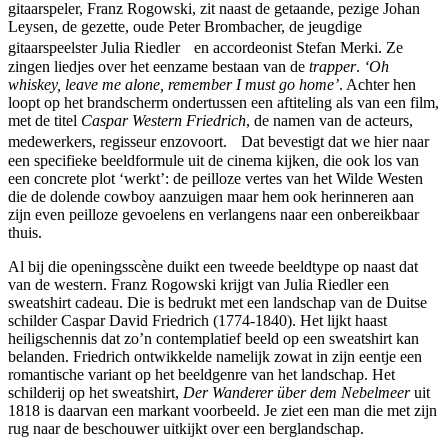
gitaarspeler, Franz Rogowski, zit naast de getaande, pezige Johan
Leysen, de gezette, oude Peter Brombacher, de jeugdige
gitaarspeelster Julia Riedler en accordeonist Stefan Merki. Ze
zingen liedjes over het eenzame bestaan van de
trapper
.
‘Oh
whiskey, leave me alone, remember I must go home’
. Achter hen
loopt op het brandscherm ondertussen een aftiteling als van een film,
met de titel
Caspar Western Friedrich
, de namen van de acteurs,
medewerkers, regisseur enzovoort. Dat bevestigt dat we hier naar
een specifieke beeldformule uit de cinema kijken, die ook los van
een concrete plot ‘werkt’: de peilloze vertes van het Wilde Westen
die de dolende cowboy aanzuigen maar hem ook herinneren aan
zijn even peilloze gevoelens en verlangens naar een onbereikbaar
thuis.
Al bij die openingsscène duikt een tweede beeldtype op naast dat
van de western. Franz Rogowski krijgt van Julia Riedler een
sweatshirt cadeau. Die is bedrukt met een landschap van de Duitse
schilder Caspar David Friedrich (1774-1840). Het lijkt haast
heiligschennis dat zo’n contemplatief beeld op een sweatshirt kan
belanden. Friedrich ontwikkelde namelijk zowat in zijn eentje een
romantische variant op het beeldgenre van het landschap. Het
schilderij op het sweatshirt,
Der Wanderer über dem Nebelmeer
uit
1818 is daarvan een markant voorbeeld. Je ziet een man die met zijn
rug naar de beschouwer uitkijkt over een berglandschap.